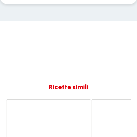
Ricette simili
Manzo
Manzo
alla
alla
Stroganoff
borgognona