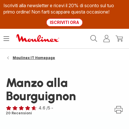
Iscriviti alla newsletter e ricevi il 20% di sconto sul tuo
primo ordine! Non farti scappare questa occasione!
ISCRIVITI ORA
Homepage
Apri
Il
Il
Moulinex
il
mio
mio
menù
account
carrel
Moulinex IT Homepage
Manzo alla
Bourguignon
4.6
/5
-
ratings.4.6
20 Recensioni