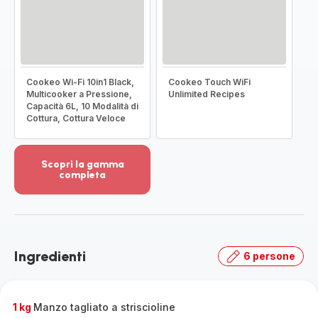
Cookeo Wi-Fi 10in1 Black,
Cookeo Touch WiFi
Multicooker a Pressione,
Unlimited Recipes
Capacità 6L, 10 Modalità di
Cottura, Cottura Veloce
Scopri la gamma
completa
Visualizza
più
dettagli
-
Scopri
Ingredienti
6 persone
la
gamma
completa
-
1 kg
Manzo tagliato a striscioline