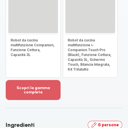
Robot da cucina
Robot da cucina
multifunzione Companion,
multifunzione i-
Funzione Cottura,
Companion Touch Pro
Capacità 3L
(Black), Funzione Cottura,
Capacità 3L, Schermo
Touch, Bilancia Integrata,
Kit Tritatutto
Scopri la gamma
completa
Visualizza
più
dettagli
-
Scopri
Ingredienti
6 persone
la