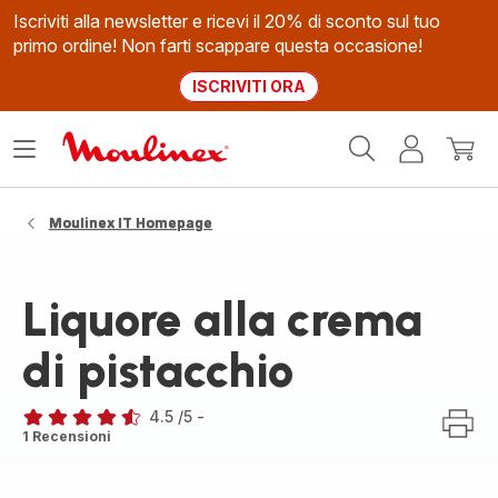
Iscriviti alla newsletter e ricevi il 20% di sconto sul tuo
primo ordine! Non farti scappare questa occasione!
ISCRIVITI ORA
Homepage
Apri
Il
Il
Moulinex
il
mio
mio
menù
account
carrel
Moulinex IT Homepage
Liquore alla crema
di pistacchio
4.5
/5
-
ratings.4.5
1 Recensioni