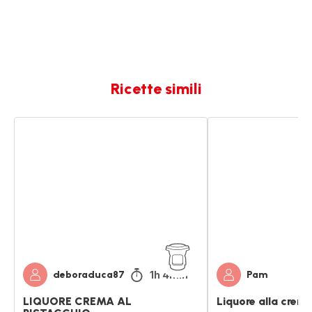
Ricette simili
LIQUORE
Liquore
CREMA
alla
AL
crema
PISTACCHIO
di
caffè
1h 4min
deboraduca87
Pam
LIQUORE CREMA AL
Liquore alla crema