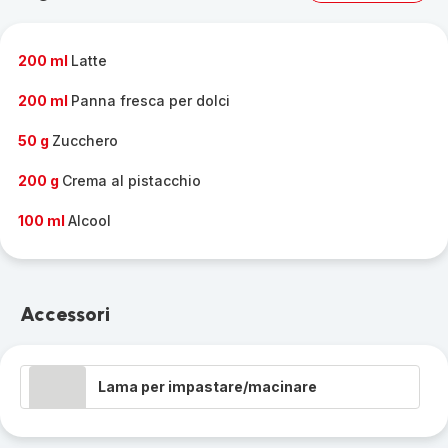
gamma
completa
-
200 ml
Latte
200 ml
Panna fresca per dolci
50 g
Zucchero
200 g
Crema al pistacchio
100 ml
Alcool
Accessori
Lama per impastare/macinare