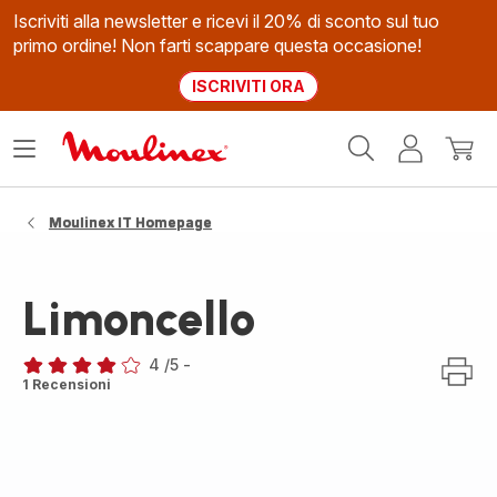
Iscriviti alla newsletter e ricevi il 20% di sconto sul tuo
primo ordine! Non farti scappare questa occasione!
ISCRIVITI ORA
Homepage
Apri
Il
Il
Moulinex
il
mio
mio
menù
account
carrel
Moulinex IT Homepage
Limoncello
4
/5
-
Recensione
1 Recensioni
di
quattro
stelle
(media)