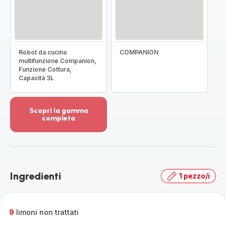
Robot da cucina
COMPANION
multifunzione Companion,
Funzione Cottura,
Capacità 3L
Scopri la gamma
completa
Visualizza
più
dettagli
-
Scopri
Ingredienti
1 pezzo/i
la
gamma
completa
-
9
limoni non trattati