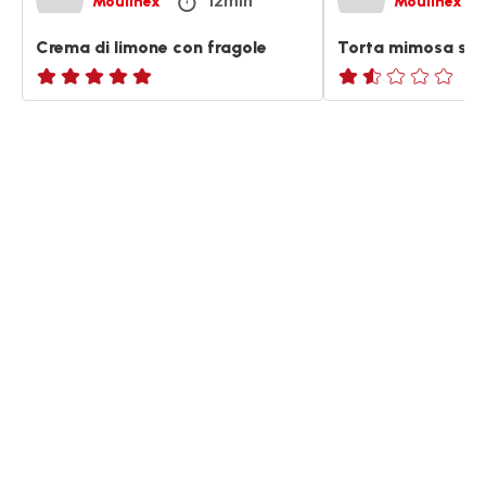
12min
Moulinex
Moulinex
Crema di limone con fragole
Torta mimosa sen
ratings.NaN
ratings.1.5