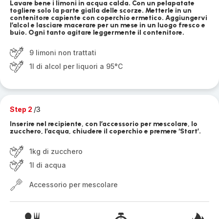
Lavare bene i limoni in acqua calda. Con un pelapatate
togliere solo la parte gialla delle scorze. Metterle in un
contenitore capiente con coperchio ermetico. Aggiungervi
l’alcol e lasciare macerare per un mese in un luogo fresco e
buio. Ogni tanto agitare leggermente il contenitore.
9 limoni non trattati
1l di alcol per liquori a 95°C
Step 2
/3
Inserire nel recipiente, con l’accessorio per mescolare, lo
zucchero, l’acqua, chiudere il coperchio e premere ‘Start’.
1kg di zucchero
1l di acqua
Accessorio per mescolare