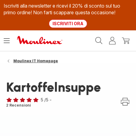
Iscriviti alla newsletter e ricevi il 20% di sconto sul tuo
primo ordine! Non farti scappare questa occasione!
ISCRIVITI ORA
Homepage
Apri
Il
Il
Moulinex
il
mio
mio
menù
account
carrel
Moulinex IT Homepage
Kartoffelnsuppe
5
/5
-
Recensione
2 Recensioni
di
cinque
stelle
(media)