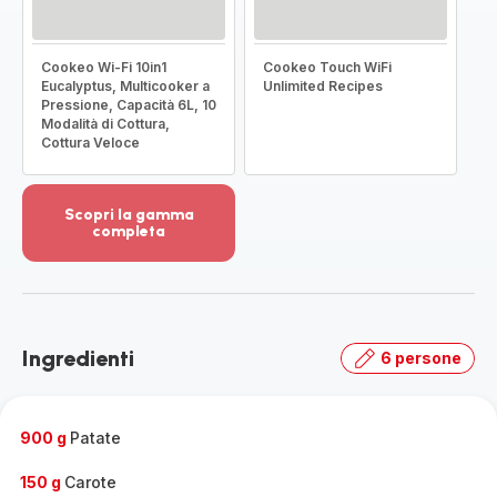
Cookeo Wi-Fi 10in1
Cookeo Touch WiFi
Eucalyptus, Multicooker a
Unlimited Recipes
Pressione, Capacità 6L, 10
Modalità di Cottura,
Cottura Veloce
Scopri la gamma
completa
Visualizza
più
dettagli
-
Scopri
Ingredienti
6 persone
la
gamma
completa
-
900 g
Patate
150 g
Carote