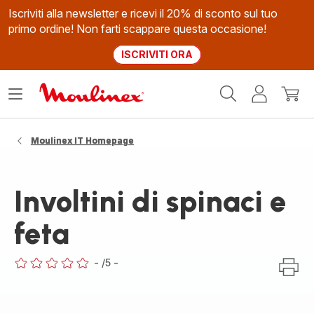
Iscriviti alla newsletter e ricevi il 20% di sconto sul tuo
primo ordine! Non farti scappare questa occasione!
ISCRIVITI ORA
Homepage
Apri
Il
Il
Moulinex
il
mio
mio
menù
account
carrel
Moulinex IT Homepage
Involtini di spinaci e
feta
-
/5
-
ratings.0