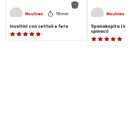
16min
Moulinex
Moulinex
Involtini con cetrioli e feta
Spanakopita (invol
spinaci)
ratings.NaN
ratings.NaN