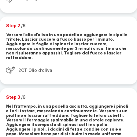
Step 2
/6
Versare l’olio d’oliva in una padella e aggiungere le cipolle
tritate. Lasciar cuocere a fuoco basso per 1 minuto.
Aggiungere le foglie di spinaci e lasciar cuocere,
mescolando continuamente per 3 minuti circa, fino a che
non risulteranno appassiti. Togliere dal fuoco e lasciar
raffreddare.
2CT Olio d’oliva
Step 3
/6
Nel frattempo, in una padella asciutta, aggiungere i pinoli
e farli tostare, mescolando continuamente. Versare su un
piattino e lasciar raffreddare. Tagliare la feta a cubetti.
Versare il formaggio spalmabile in una ciotola capiente.
Aggiungere il composto di spinaci cotti e cipolla.
Aggiungere i pinoli, i dadini di feta e condire con sale e
pepe. Mescolare bene per distribuire in modo uniforme