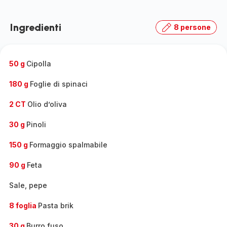
Ingredienti
8 persone
50 g
Cipolla
180 g
Foglie di spinaci
2 CT
Olio d’oliva
30 g
Pinoli
150 g
Formaggio spalmabile
90 g
Feta
Sale, pepe
8 foglia
Pasta brik
30 g
Burro fuso