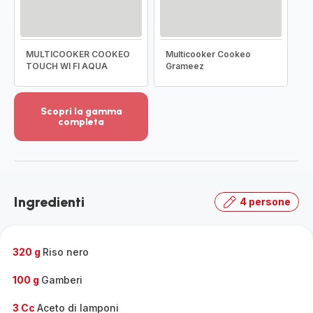
MULTICOOKER COOKEO
Multicooker Cookeo
TOUCH WI FI AQUA
Grameez
Scopri la gamma
completa
Visualizza
più
dettagli
-
Scopri
Ingredienti
4 persone
la
gamma
completa
-
320 g
Riso nero
100 g
Gamberi
3 Cc
Aceto di lamponi