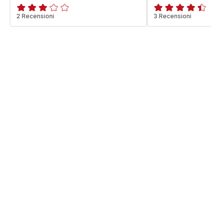
Recensione
2 Recensioni
ratings.4.4
3 Recensioni
di
tre
stelle
(media)