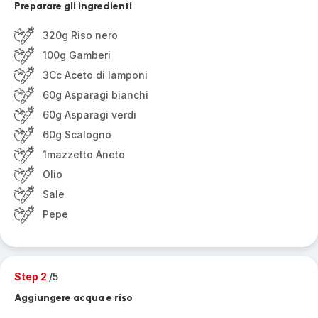
Preparare gli ingredienti
320g Riso nero
100g Gamberi
3Cc Aceto di lamponi
60g Asparagi bianchi
60g Asparagi verdi
60g Scalogno
1mazzetto Aneto
Olio
Sale
Pepe
Step 2
/5
Aggiungere acqua e riso