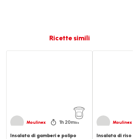
Ricette simili
Insalata
Insalata
di
di
gamberi
riso
e
giallo
polipo
1h 20min
Moulinex
Moulinex
Insalata di gamberi e polipo
Insalata di riso gi