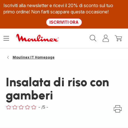
Iscriviti alla newsletter e ricevi il 20% di sconto sul tuo
primo ordine! Non farti scappare questa occasione!
ISCRIVITI ORA
Homepage
Apri
Il
Il
Moulinex
il
mio
mio
menù
account
carrel
Moulinex IT Homepage
Insalata di riso con
gamberi
-
/5
-
ratings.0