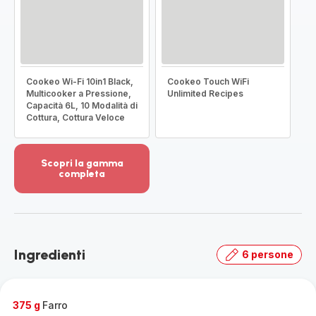
Cookeo Wi-Fi 10in1 Black,
Cookeo Touch WiFi
Multicooker a Pressione,
Unlimited Recipes
Capacità 6L, 10 Modalità di
Cottura, Cottura Veloce
Scopri la gamma
completa
Visualizza
più
dettagli
-
Scopri
Ingredienti
6 persone
la
gamma
completa
-
375 g
Farro