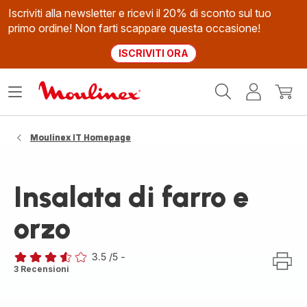
Iscriviti alla newsletter e ricevi il 20% di sconto sul tuo
primo ordine! Non farti scappare questa occasione!
ISCRIVITI ORA
Homepage
Apri
Il
Il
Moulinex
il
mio
mio
menù
account
carrel
Moulinex IT Homepage
Insalata di farro e
orzo
3.5
/5
-
ratings.3.5
3 Recensioni