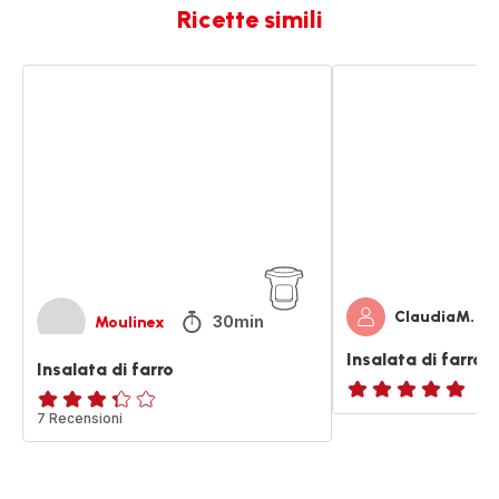
Ricette simili
Insalata
Insalata
di
di
farro
farro
ceci
e
tonno
ClaudiaM.
30min
Moulinex
Insalata di farro 
Insalata di farro
ratings.NaN
ratings.3.3
7 Recensioni