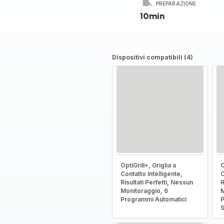
PREPARAZIONE
10min
Dispositivi compatibili (4)
OptiGrill+, Griglia a
O
Contatto Intelligente,
C
Risultati Perfetti, Nessun
R
Monitoraggio, 6
M
Programmi Automatici
P
S