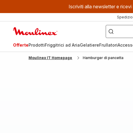
Iscriviti alla newsletter e ric
Spedizio
Cosa
stai
Homepage
cercando?
Moulinex
Offerte
Prodotti
Friggitrici ad Aria
Gelatiere
Frullatori
Access
Moulinex IT Homepage
Hamburger di pancetta