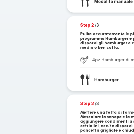
Modalità manuale 
Step 2
/3
Pulire accuratamente le pi
programma Hamburger e pre
disporvi gli hamburger e c
media o ben cotta.
4pz Hamburger di 
Hamburger
Step 3
/3
Mettere una fetta di form
Mescolare la senape e la m
aggiungere condimenti a sc
cetriolini, ecc.) e dispor
pancetta grigliate e chiude