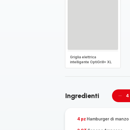
Griglia elettrica
intelligente OptiGrill+ XL
Ingredienti
4
Rimu
un
pers
4 pz
Hamburger di manzo