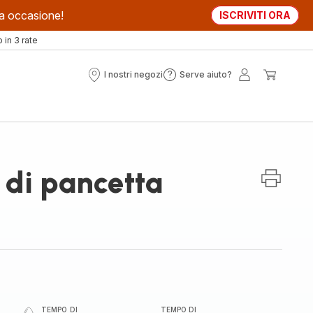
sta occasione!
ISCRIVITI ORA
in 3 rate
I nostri negozi
Serve aiuto?
I
Serve
Il
Il
nostri
aiuto?
mio
mio
negozi
account
carrell
di pancetta
TEMPO DI
TEMPO DI