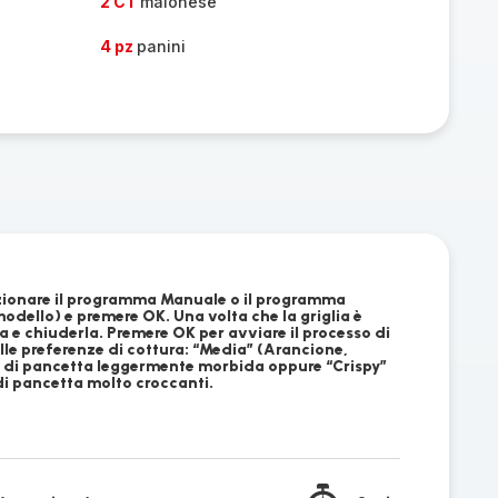
2 CT
maionese
4 pz
panini
ezionare il programma Manuale o il programma
odello) e premere OK. Una volta che la griglia è
a e chiuderla. Premere OK per avviare il processo di
lle preferenze di cottura: “Media” (Arancione,
s di pancetta leggermente morbida oppure “Crispy”
di pancetta molto croccanti.