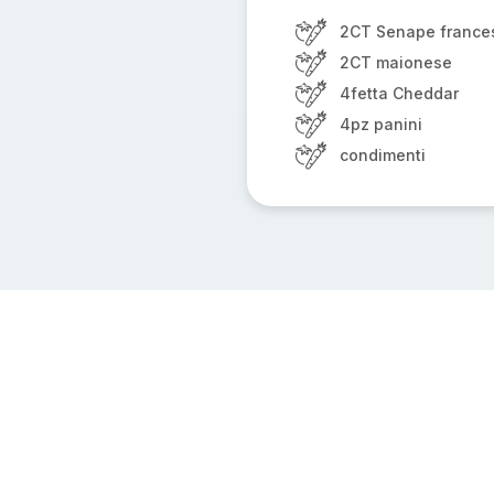
2CT Senape france
2CT maionese
4fetta Cheddar
4pz panini
condimenti