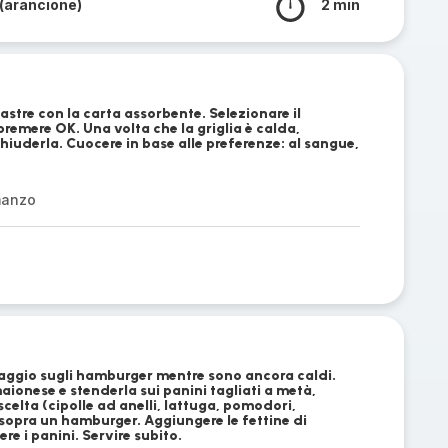
(arancione)
2 min
astre con la carta assorbente. Selezionare il
mere OK. Una volta che la griglia è calda,
hiuderla. Cuocere in base alle preferenze: al sangue,
manzo
aggio sugli hamburger mentre sono ancora caldi.
aionese e stenderla sui panini tagliati a metà,
elta (cipolle ad anelli, lattuga, pomodori,
vi sopra un hamburger. Aggiungere le fettine di
re i panini. Servire subito.