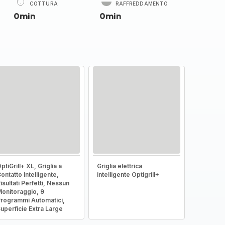
COTTURA
RAFFREDDAMENTO
0min
0min
ptiGrill+ XL, Griglia a
Griglia elettrica
ontatto Intelligente,
intelligente Optigrill+
isultati Perfetti, Nessun
onitoraggio, 9
rogrammi Automatici,
uperficie Extra Large