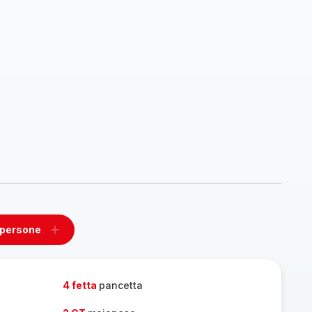
 persone
ovi
Aggiungi
un
one
persone
4 fetta
pancetta