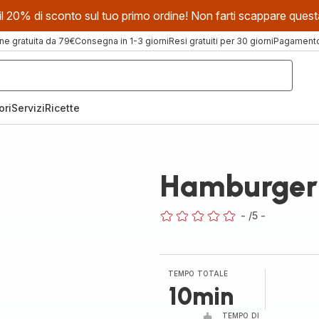
evi il 20% di sconto sul tuo primo ordine! Non farti scappare que
ne gratuita da 79€
Consegna in 1-3 giorni
Resi gratuiti per 30 giorni
Pagamento 
ori
Servizi
Ricette
Hamburger 
-
/5
-
ratings.0
TEMPO TOTALE
10min
TEMPO DI