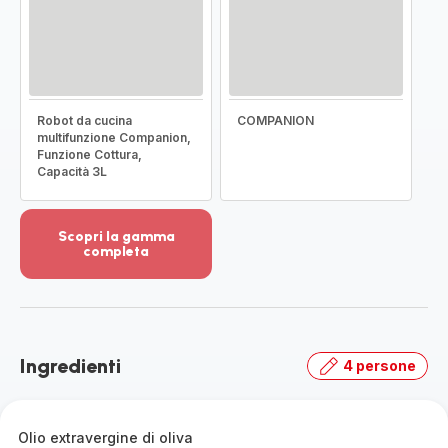
Robot da cucina
COMPANION
multifunzione Companion,
Funzione Cottura,
Capacità 3L
Scopri la gamma
completa
Visualizza
più
dettagli
-
Scopri
Ingredienti
4 persone
la
gamma
completa
-
Olio extravergine di oliva