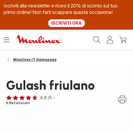
Iscriviti alla newsletter e ricevi il 20% di sconto sul tuo
primo ordine! Non farti scappare questa occasione!
ISCRIVITI ORA
Homepage
Apri
Il
Il
Moulinex
il
mio
mio
menù
account
carrel
Moulinex IT Homepage
Gulash friulano
4.6
/5
-
ratings.4.6
5 Recensioni