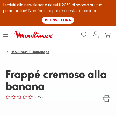
Iscriviti alla newsletter e ricevi il 20% di sconto sul tuo
primo ordine! Non farti scappare questa occasione!
ISCRIVITI ORA
Homepage
Apri
Il
Il
Moulinex
il
mio
mio
menù
account
carrel
Moulinex IT Homepage
Frappé cremoso alla
banana
-
/5
-
ratings.0