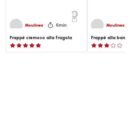
6min
Moulinex
Moulinex
Frappé cremoso alla fragola
Frappé alla bana
ratings.NaN
Recensione
di
tre
stelle
(media)