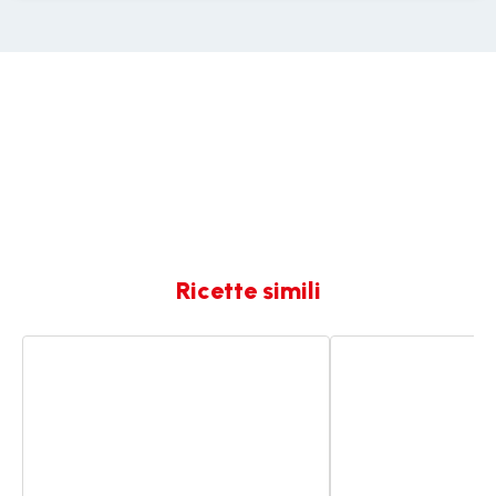
Ricette simili
Frappé
Frappé
cremoso
alla
alla
banana
fragola