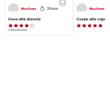
30min
Moulinex
Moulinex
Uova alla diavola
Cozze alla capres
ratings.3.8
3 Recensioni
ratings.NaN