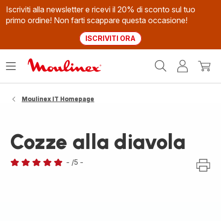
Iscriviti alla newsletter e ricevi il 20% di sconto sul tuo
primo ordine! Non farti scappare questa occasione!
ISCRIVITI ORA
Homepage
Apri
Il
Il
Moulinex
il
mio
mio
menù
account
carrel
Moulinex IT Homepage
Cozze alla diavola
-
/5
-
Recensione
di
cinque
stelle
(media)