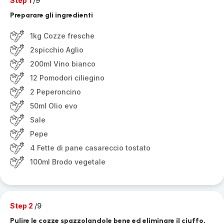
Step 1
/9
Preparare gli ingredienti
1kg Cozze fresche
2spicchio Aglio
200ml Vino bianco
12 Pomodori ciliegino
2 Peperoncino
50ml Olio evo
Sale
Pepe
4 Fette di pane casareccio tostato
100ml Brodo vegetale
Step 2
/9
Pulire le cozze spazzolandole bene ed eliminare il ciuffo.