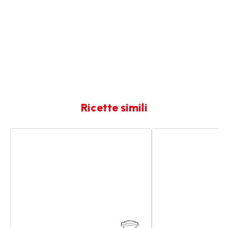
Ricette simili
Uova
Cozze
alla
alla
diavola
caprese