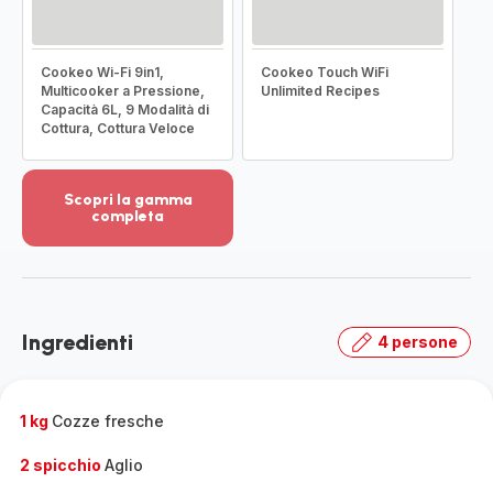
Cookeo Wi-Fi 9in1,
Cookeo Touch WiFi
Multicooker a Pressione,
Unlimited Recipes
Capacità 6L, 9 Modalità di
Cottura, Cottura Veloce
Scopri la gamma
completa
Visualizza
più
dettagli
-
Scopri
Ingredienti
4 persone
la
gamma
completa
-
1 kg
Cozze fresche
2 spicchio
Aglio