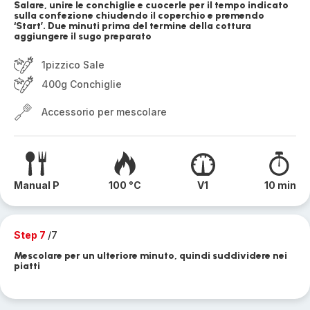
Salare, unire le conchiglie e cuocerle per il tempo indicato
sulla confezione chiudendo il coperchio e premendo
‘Start’. Due minuti prima del termine della cottura
aggiungere il sugo preparato
1pizzico Sale
400g Conchiglie
Accessorio per mescolare
Manual P
100 °C
V1
10 min
Step 7
/7
Mescolare per un ulteriore minuto, quindi suddividere nei
piatti