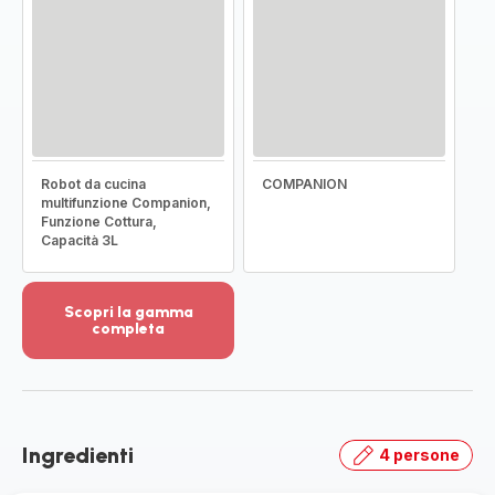
Robot da cucina
COMPANION
multifunzione Companion,
Funzione Cottura,
Capacità 3L
Scopri la gamma
completa
Visualizza
più
dettagli
-
Scopri
Ingredienti
4 persone
la
gamma