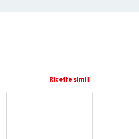
Ricette simili
Riso
PASTA
nero
RISOTTATA
alla
ALLA
puttanesca
PUTTANESCA