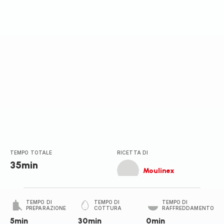
stelle
(media)
TEMPO TOTALE
RICETTA DI
35min
Moulinex
TEMPO DI
TEMPO DI
TEMPO DI
PREPARAZIONE
COTTURA
RAFFREDDAMENTO
5min
30min
0min