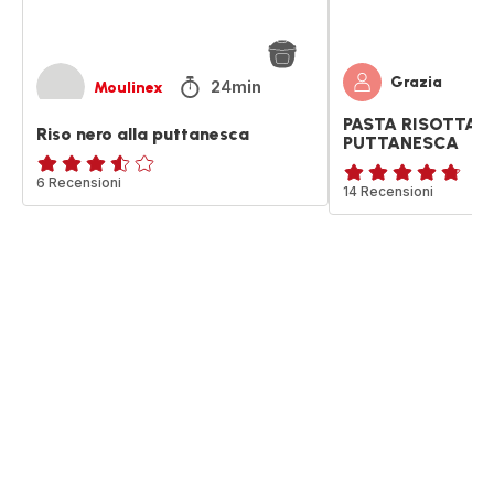
Grazia
24min
Moulinex
PASTA RISOTTAT
Riso nero alla puttanesca
PUTTANESCA
ratings.3.5
6 Recensioni
ratings.4.7
14 Recensioni