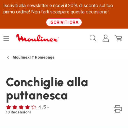
Iscriviti alla newsletter e ricevi il 20% di sconto sul tuo
primo ordine! Non farti scappare questa occasione!
ISCRIVITI ORA
Homepage
Apri
Il
Il
Moulinex
il
mio
mio
menù
account
carrel
Moulinex IT Homepage
Conchiglie alla
puttanesca
4
/5
-
Recensione
19 Recensioni
di
quattro