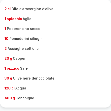
completa
-
2 cl
Olio extravergine d’oliva
1 spicchio
Aglio
1
Peperoncino secco
10
Pomodorini ciliegini
2
Acciughe sott’olio
20 g
Capperi
1 pizzico
Sale
30 g
Olive nere denocciolate
120 cl
Acqua
400 g
Conchiglie