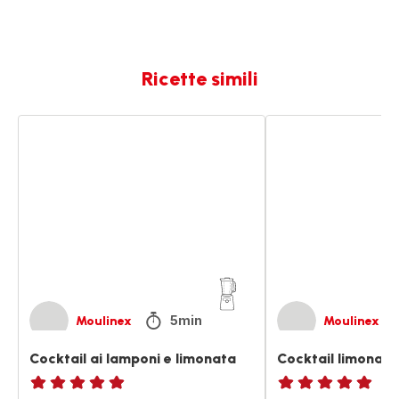
Ricette simili
Cocktail
Cocktail
ai
limonata
lamponi
ai
e
lamponi
limonata
5min
Moulinex
Moulinex
Cocktail ai lamponi e limonata
Cocktail limonata
ratings.NaN
ratings.NaN