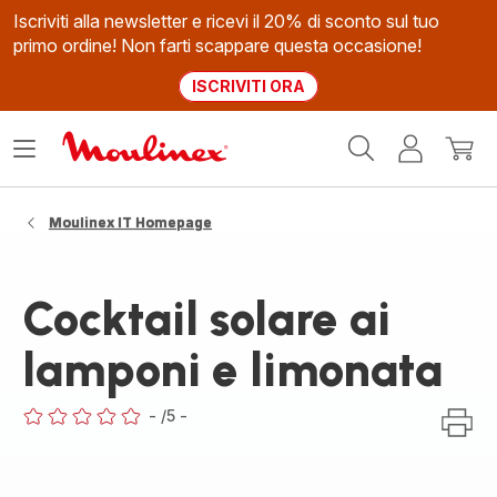
Iscriviti alla newsletter e ricevi il 20% di sconto sul tuo
primo ordine! Non farti scappare questa occasione!
ISCRIVITI ORA
Homepage
Apri
Il
Il
Moulinex
il
mio
mio
menù
account
carrel
Moulinex IT Homepage
Cocktail solare ai
lamponi e limonata
-
/5
-
ratings.0