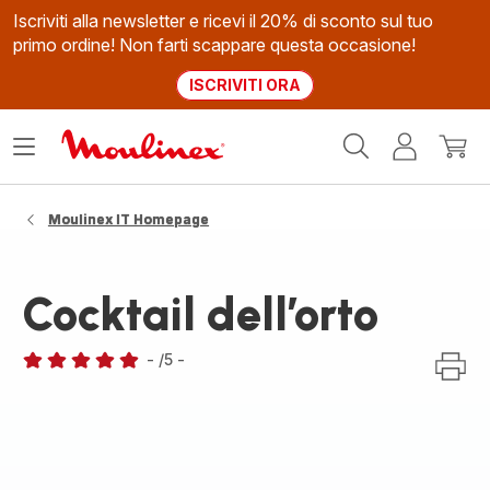
Iscriviti alla newsletter e ricevi il 20% di sconto sul tuo
primo ordine! Non farti scappare questa occasione!
ISCRIVITI ORA
Homepage
Apri
Il
Il
Moulinex
il
mio
mio
menù
account
carrel
Moulinex IT Homepage
Cocktail dell’orto
-
/5
-
Recensione
di
cinque
stelle
(media)