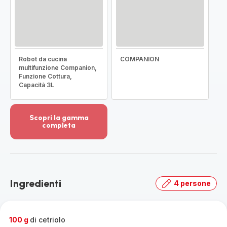
Robot da cucina
COMPANION
multifunzione Companion,
Funzione Cottura,
Capacità 3L
Scopri la gamma
completa
Visualizza
più
dettagli
-
Scopri
Ingredienti
4 persone
la
gamma
completa
-
100 g
di cetriolo