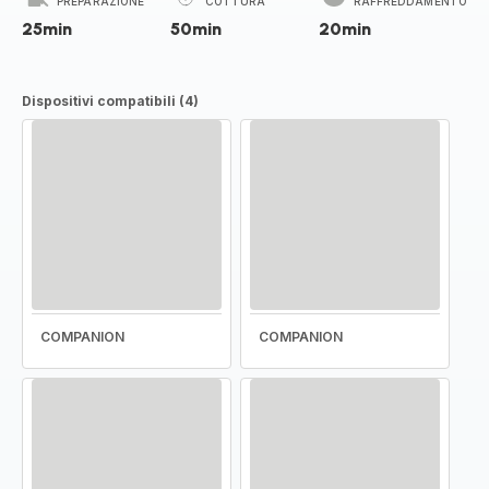
PREPARAZIONE
COTTURA
RAFFREDDAMENTO
25min
50min
20min
Dispositivi compatibili (4)
COMPANION
COMPANION