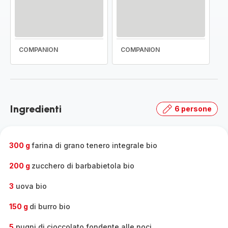
COMPANION
COMPANION
Ingredienti
6 persone
300 g
farina di grano tenero integrale bio
200 g
zucchero di barbabietola bio
3
uova bio
150 g
di burro bio
5
pugni di cioccolato fondente alle noci