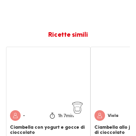
Ricette simili
Ciambella
Ciambella
con
allo
yogurt
joghurt
e
con
gocce
gocce
di
di
cioccolato
cioccolato
1h 7min
-
Viola
Ciambella con yogurt e gocce di
Ciambella allo jo
cioccolato
di cioccolato