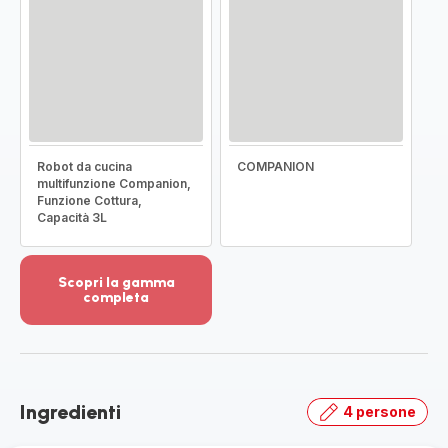
Robot da cucina
COMPANION
multifunzione Companion,
Funzione Cottura,
Capacità 3L
Scopri la gamma
completa
Visualizza
più
dettagli
-
Scopri
Ingredienti
4 persone
la
gamma