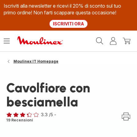
Iscriviti alla newsletter e ricevi il 20% di sconto sul tuo
primo ordine! Non farti scappare questa occasione!
ISCRIVITI ORA
Homepage
Apri
Il
Il
Moulinex
il
mio
mio
menù
account
carrel
Moulinex IT Homepage
Cavolfiore con
besciamella
3.3
/5
-
ratings.3.3
19 Recensioni