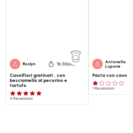
gratinati
con
,
cavolfiore
con
besciamella
al
pecorino
e
tartufo
Antonella
1h 30min
Roslyn
Lupone
Cavolfiori gratinati , con
Pasta con cavolfi
besciamella al pecorino e
tartufo
Recensione
1 Recensioni
di
Recensione
4 Recensioni
una
di
stella
cinque
(media)
stelle
(media)