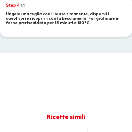
Step 4
/4
Ungere una teglia con il burro rimanente, disporvi i
cavolfiori e ricoprirli con la besciamella. Far gratinare in
forno preriscaldato per 15 minuti a 180°C.
Ricette simili
Cavolfiori
Pasta