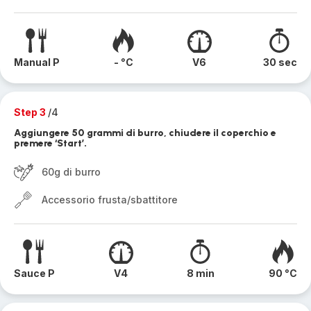
Manual P
- °C
V6
30 sec
Step 3
/4
Aggiungere 50 grammi di burro, chiudere il coperchio e
premere ‘Start’.
60g di burro
Accessorio frusta/sbattitore
Sauce P
V4
8 min
90 °C