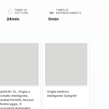
TEMPO DI
TEMPO DI
COTTURA
RAFFREDDAMENTO
24min
0min
ptiGrill+ XL, Griglia a
Griglia elettrica
ontatto Intelligente,
intelligente Optigrill+
isultati Perfetti, Nessun
onitoraggio, 9
rogrammi Automatici,