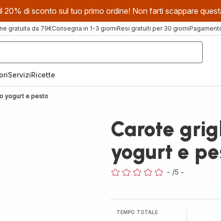
evi il 20% di sconto sul tuo primo ordine! Non farti scappare que
ne gratuita da 79€
Consegna in 1-3 giorni
Resi gratuiti per 30 giorni
Pagamento 
ori
Servizi
Ricette
lo yogurt e pesto
Carote grigl
yogurt e pe
-
/5
-
ratings.0
TEMPO TOTALE