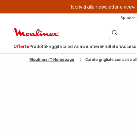
Iscriviti alla newsletter e ric
Spedizio
Cosa
stai
Homepage
cercando?
Moulinex
Offerte
Prodotti
Friggitrici ad Aria
Gelatiere
Frullatori
Access
Moulinex IT Homepage
Carote grigliate con salsa al