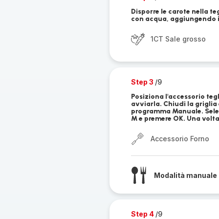
Disporre le carote nella te
con acqua, aggiungendo il
1CT Sale grosso
Step 3
/9
Posiziona l'accessorio tegl
avviarla. Chiudi la grigli
programma Manuale. Selezi
M e premere OK. Una volta
Accessorio Forno
Modalità manuale 
Step 4
/9