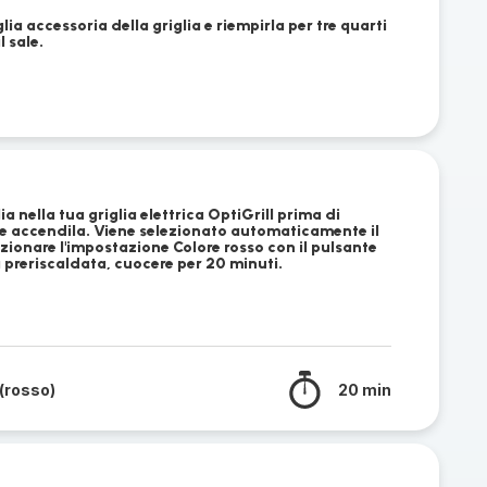
glia accessoria della griglia e riempirla per tre quarti
 sale.
ia nella tua griglia elettrica OptiGrill prima di
a e accendila. Viene selezionato automaticamente il
onare l'impostazione Colore rosso con il pulsante
 preriscaldata, cuocere per 20 minuti.
(rosso)
20 min