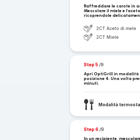
Raffreddare le carote in a
Mescolare il miele e l'acet
ricoprendole delicatamen
2CT Aceto di mele
2CT Miele
Step 5
/9
Apri OptiGrill in modalità
posizione 4. Una volta pre
minuti.
Modalità termost
Step 6
/9
In un recipiente, mescolare 