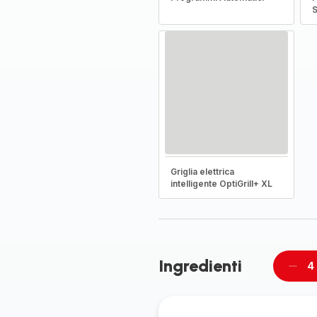
S
Griglia elettrica
intelligente OptiGrill+ XL
Ingredienti
4
Rimu
un
pers