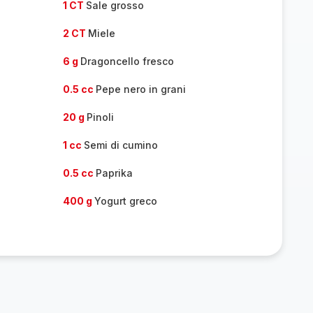
1 CT
Sale grosso
2 CT
Miele
6 g
Dragoncello fresco
0.5 cc
Pepe nero in grani
20 g
Pinoli
1 cc
Semi di cumino
0.5 cc
Paprika
400 g
Yogurt greco