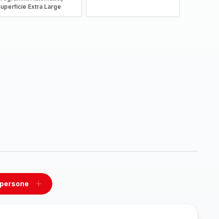
uperficie Extra Large
 persone
ovi
Aggiungi
un
one
persone