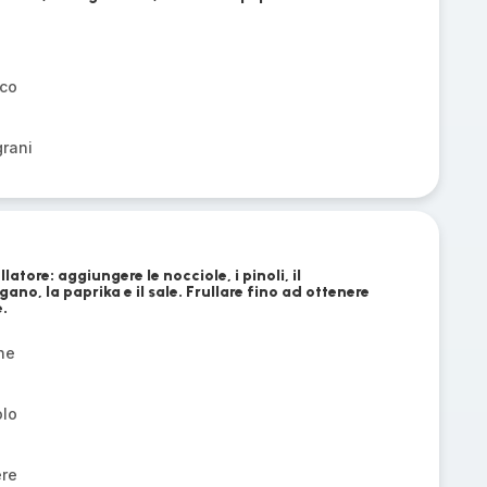
sco
grani
llatore: aggiungere le nocciole, i pinoli, il
gano, la paprika e il sale. Frullare fino ad ottenere
e.
he
olo
ere