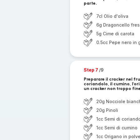
parte.
7cl Olio d'oliva
6g Dragoncello fre
5g Cime di carota
0.5cc Pepe nero in 
Step 7
/9
Preparare il cracker nel fru
coriandolo, il cumino, l'ori
un cracker non troppo fin
20g Nocciole bianc
20g Pinoli
1cc Semi di coriand
1cc Semi di cumino
1cc Origano in polv