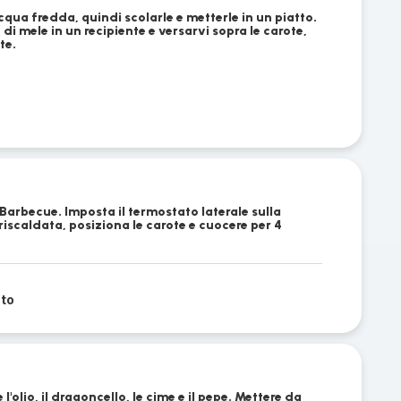
cqua fredda, quindi scolarle e metterle in un piatto.
o di mele in un recipiente e versarvi sopra le carote,
te.
 Barbecue. Imposta il termostato laterale sulla
riscaldata, posiziona le carote e cuocere per 4
ato
l'olio, il dragoncello, le cime e il pepe. Mettere da