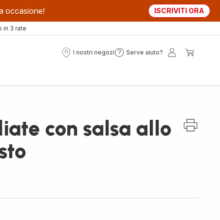
sta occasione!
ISCRIVITI ORA
in 3 rate
I nostri negozi
Serve aiuto?
I
Serve
Il
Il
nostri
aiuto?
mio
mio
negozi
account
carrell
iate con salsa allo
sto