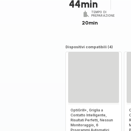
44min
TEMPO DI
PREPARAZIONE
20min
Dispositivi compatibili (4)
OptiGrill+, Griglia a
O
Contatto Intelligente,
C
Risultati Perfetti, Nessun
R
Monitoraggio, 6
M
Programmi Automatici
P