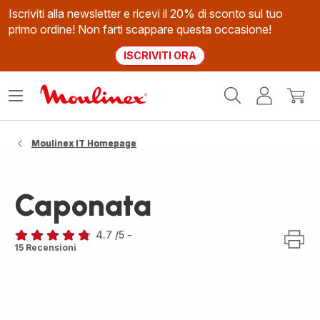
Iscriviti alla newsletter e ricevi il 20% di sconto sul tuo
primo ordine! Non farti scappare questa occasione!
ISCRIVITI ORA
Homepage
Apri
Il
Il
Moulinex
il
mio
mio
menù
account
carrel
Moulinex IT Homepage
Caponata
4.7
/5
-
ratings.4.7
15 Recensioni