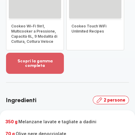
Cookeo Wi-Fi 9in1,
Cookeo Touch WiFi
Multicooker a Pressione,
Unlimited Recipes
Capacità 6L, 9 Modalità di
Cottura, Cottura Veloce
Scopri la gamma
completa
Visualizza
più
dettagli
-
Scopri
Ingredienti
2 persone
la
gamma
completa
-
350 g
Melanzane lavate e tagliate a dadini
70 g
Olive nere denocciolate