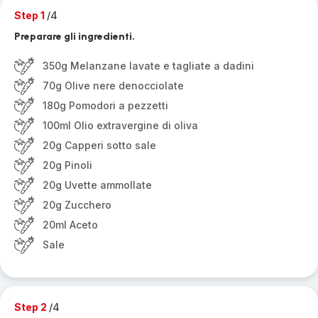
Step 1
/4
Preparare gli ingredienti.
350g Melanzane lavate e tagliate a dadini
70g Olive nere denocciolate
180g Pomodori a pezzetti
100ml Olio extravergine di oliva
20g Capperi sotto sale
20g Pinoli
20g Uvette ammollate
20g Zucchero
20ml Aceto
Sale
Step 2
/4