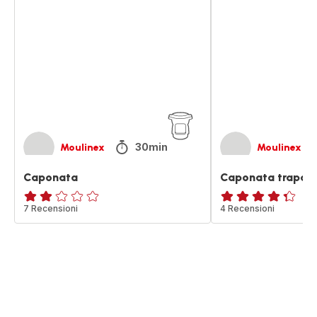
trapanese
30min
Moulinex
Moulinex
Caponata
Caponata trapan
Recensione
7 Recensioni
ratings.4.3
4 Recensioni
di
due
stelle
(media)