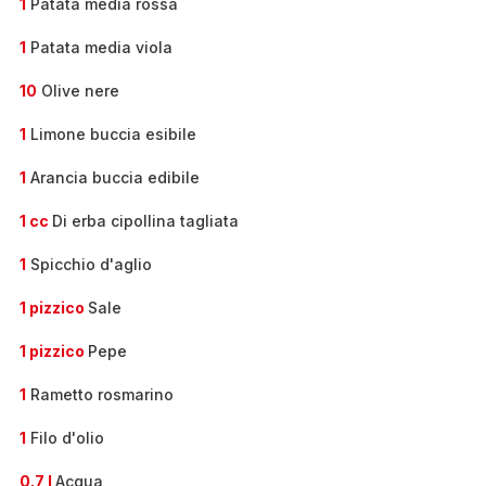
1
Patata media rossa
1
Patata media viola
10
Olive nere
1
Limone buccia esibile
1
Arancia buccia edibile
1 cc
Di erba cipollina tagliata
1
Spicchio d'aglio
1 pizzico
Sale
1 pizzico
Pepe
1
Rametto rosmarino
1
Filo d'olio
0.7 l
Acqua