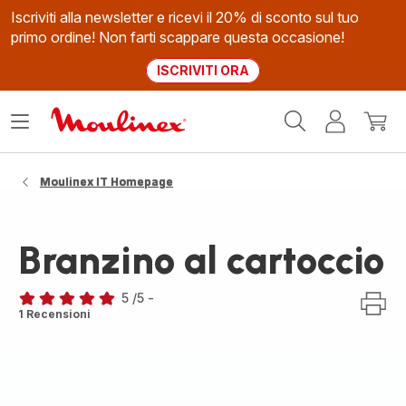
Iscriviti alla newsletter e ricevi il 20% di sconto sul tuo
primo ordine! Non farti scappare questa occasione!
ISCRIVITI ORA
Homepage
Apri
Il
Il
Moulinex
il
mio
mio
menù
account
carrel
Moulinex IT Homepage
Branzino al cartoccio
5
/5
-
Recensione
1 Recensioni
di
cinque
stelle
(media)