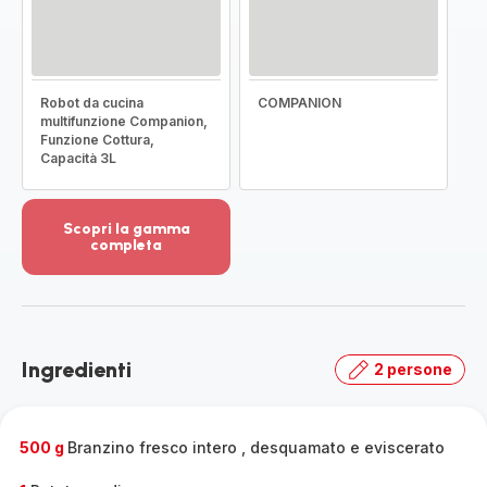
Robot da cucina
COMPANION
multifunzione Companion,
Funzione Cottura,
Capacità 3L
Scopri la gamma
completa
Visualizza
più
dettagli
-
Scopri
Ingredienti
2 persone
la
gamma
completa
-
500 g
Branzino fresco intero , desquamato e eviscerato