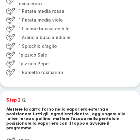
eviscerato
1 Patata media rossa
1 Patata media viola
1 Limone buccia esibile
1 Arancia buccia edibile
1 Spicchio d'aglio
1pizzico Sale
1pizzico Pepe
1 Rametto rosmarino
Step 2
/2
Mettere la carta forno nella vaporiera esterna e
posizionare tutti gli ingredienti dentro , aggiungere olio
,olive , erba cipollina ,mettere l'acqua nella pentola e
posizionare la vaporiera con il tappo e avviare il
programma