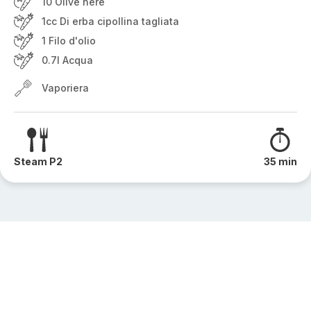
10 Olive nere
1cc Di erba cipollina tagliata
1 Filo d'olio
0.7l Acqua
Vaporiera
Steam P2
35 min