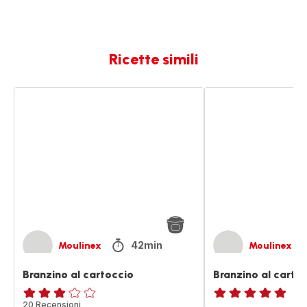
Ricette simili
Branzino
Branzino
al
al
cartoccio
cartoccio
42min
Moulinex
Moulinex
Branzino al cartoccio
Branzino al carto
Recensione
20 Recensioni
ratings.NaN