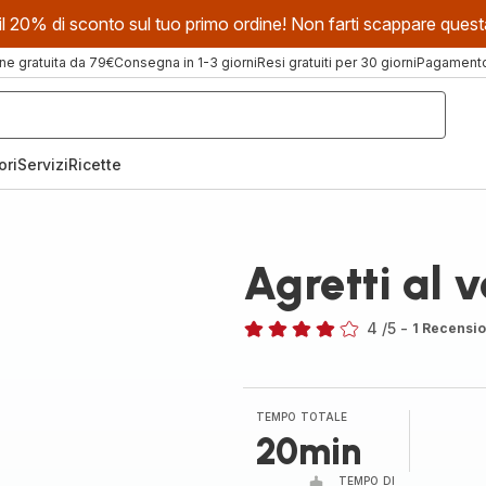
evi il 20% di sconto sul tuo primo ordine! Non farti scappare que
ne gratuita da 79€
Consegna in 1-3 giorni
Resi gratuiti per 30 giorni
Pagamento 
ori
Servizi
Ricette
Agretti al 
4
/5
-
1 Recensio
Recensione
di
quattro
stelle
TEMPO TOTALE
(media)
20min
TEMPO DI