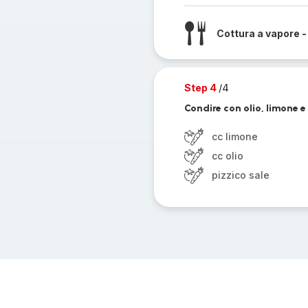
Cottura a vapore -
Step 4
/4
Condire con olio, limone e
cc limone
cc olio
pizzico sale