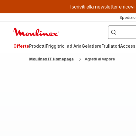
Iscriviti alla newsletter e ric
Spedizio
Cosa
stai
Homepage
cercando?
Moulinex
Offerte
Prodotti
Friggitrici ad Aria
Gelatiere
Frullatori
Access
Moulinex IT Homepage
Agretti al vapore