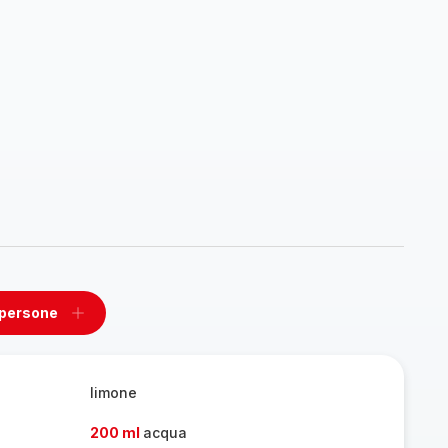
 persone
ovi
Aggiungi
un
one
persone
limone
200 ml
acqua