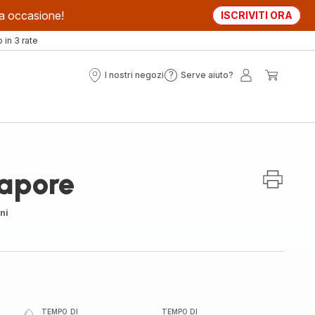
sta occasione!
ISCRIVITI ORA
in 3 rate
I nostri negozi
Serve aiuto?
I
Serve
Il
Il
nostri
aiuto?
mio
mio
negozi
account
carrell
vapore
ni
TEMPO DI
TEMPO DI