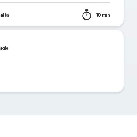
 alta
10 min
 sale