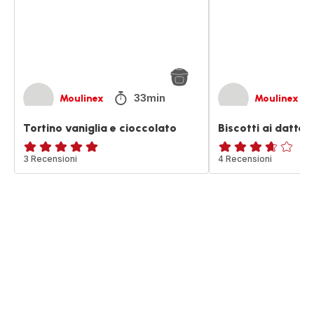
33min
Moulinex
Moulinex
Tortino vaniglia e cioccolato
Biscotti ai datteri
Recensione
3 Recensioni
ratings.3.6
4 Recensioni
di
cinque
stelle
(media)