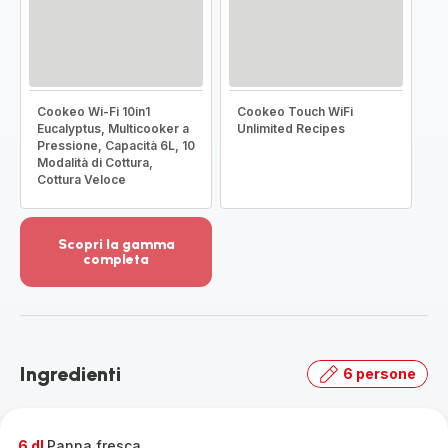
Cookeo Wi-Fi 10in1
Cookeo Touch WiFi
Eucalyptus, Multicooker a
Unlimited Recipes
Pressione, Capacità 6L, 10
Modalità di Cottura,
Cottura Veloce
Scopri la gamma
completa
Visualizza
più
dettagli
-
Scopri
Ingredienti
6 persone
la
gamma
completa
-
6 dl
Panna fresca