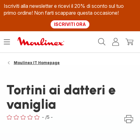
Iscriviti alla newsletter e ricevi il 20% di sconto sul tuo
primo ordine! Non farti scappare questa occasione!
ISCRIVITI ORA
Homepage
Apri
Il
Il
Moulinex
il
mio
mio
menù
account
carrel
Moulinex IT Homepage
Tortini ai datteri e
vaniglia
-
/5
-
ratings.0