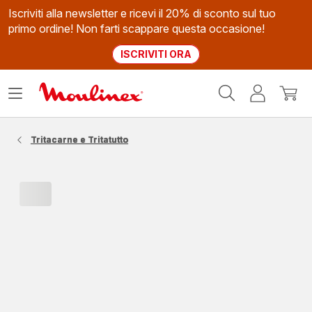
Iscriviti alla newsletter e ricevi il 20% di sconto sul tuo
primo ordine! Non farti scappare questa occasione!
ISCRIVITI ORA
Homepage
Apri
Il
Il
Moulinex
il
mio
mio
menù
account
carrel
Tritacarne e Tritatutto