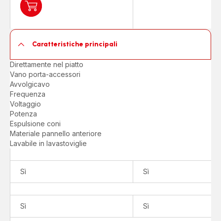
Aggiungi
al
carrello
Grattugia
Caratteristiche principali
Intention
Direttamente nel piatto
Vano porta-accessori
Avvolgicavo
Frequenza
Voltaggio
Potenza
Espulsione coni
Materiale pannello anteriore
Lavabile in lavastoviglie
Sì
Sì
Sì
Sì