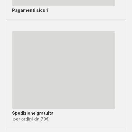
Pagamenti sicuri
Spedizione gratuita
per ordini da 79€