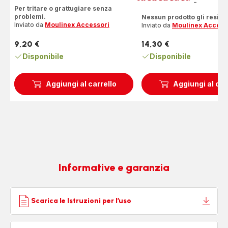
Re
-
ratings.4.3
Per tritare o grattugiare senza
problemi.
Nessun prodotto gli resiste
Inviato da
Moulinex Accessori
Inviato da
Moulinex Access
9,20 €
14,30 €
Prezzo
Prezzo
Disponibile
Disponibile
Aggiungi al carrello
Aggiungi al car
Informative e garanzia
Scarica le Istruzioni per l’uso