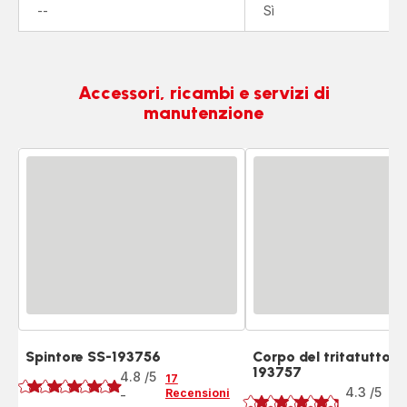
Non
--
Sì
disponibile
Accessori, ricambi e servizi di
manutenzione
Spintore SS-193756
Corpo del tritatutto S
Voto
193757
Voto
4.8
/5
17
4.3
/5
Recensioni
-
20
ratings.4.8