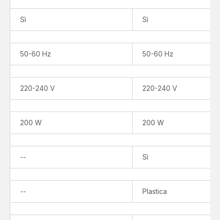
Sì
Sì
50-60 Hz
50-60 Hz
220-240 V
220-240 V
200 W
200 W
Non
--
Sì
disponibile
Non
--
Plastica
disponibile