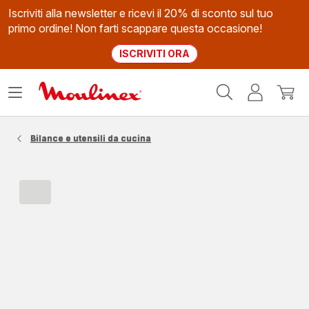
Iscriviti alla newsletter e ricevi il 20% di sconto sul tuo
primo ordine! Non farti scappare questa occasione!
ISCRIVITI ORA
Homepage
Apri
Il
Il
Moulinex
il
mio
mio
menù
account
carrel
Bilance e utensili da cucina