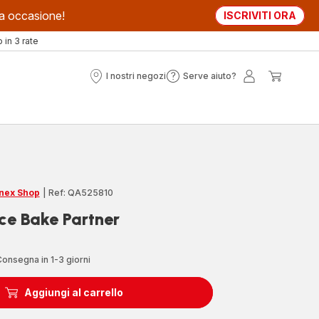
sta occasione!
ISCRIVITI ORA
in 3 rate
I nostri negozi
Serve aiuto?
I
Serve
Il
Il
nostri
aiuto?
mio
mio
negozi
account
carrell
nex Shop
|
Ref: QA525810
ce Bake Partner
onsegna in 1-3 giorni
Aggiungi al carrello