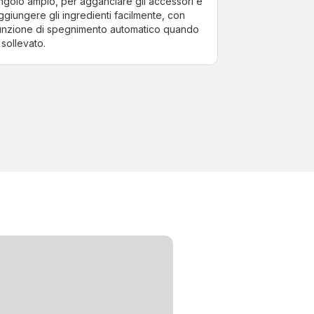
ngolo ampio, per agganciare gli accessori e
ggiungere gli ingredienti facilmente, con
unzione di spegnimento automatico quando
 sollevato.