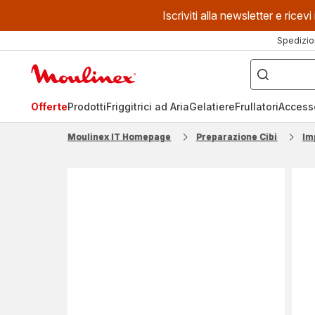
Iscriviti alla newsletter e ric
Spedizio
Cosa
stai
Homepage
cercando?
Moulinex
Offerte
Prodotti
Friggitrici ad Aria
Gelatiere
Frullatori
Access
Moulinex IT Homepage
Preparazione Cibi
Im