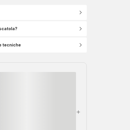
 scatola?
e tecniche