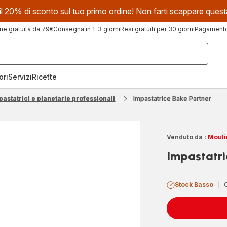
evi il 20% di sconto sul tuo primo ordine! Non farti scappare que
ne gratuita da 79€
Consegna in 1-3 giorni
Resi gratuiti per 30 giorni
Pagamento 
ori
Servizi
Ricette
pastatrici e planetarie professionali
Impastatrice Bake Partner
Venduto da :
Mouli
Impastatri
Stock Basso
|
C