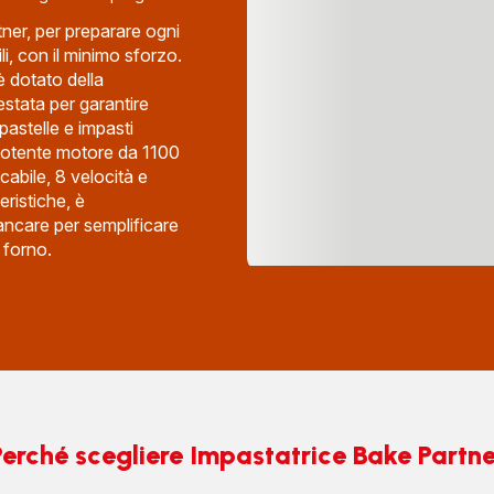
tner, per preparare ogni
i, con il minimo sforzo.
è dotato della
stata per garantire
pastelle e impasti
 potente motore da 1100
abile, 8 velocità e
eristiche, è
ncare per semplificare
 forno.
Perché scegliere Impastatrice Bake Partne