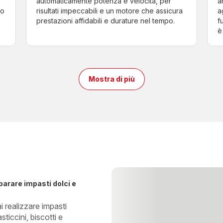
automaticamente potenza e velocità, per
a
lo
risultati impeccabili e un motore che assicura
a
prestazioni affidabili e durature nel tempo.
f
è
Mostra di più
arare impasti dolci e
 realizzare impasti
ticcini, biscotti e