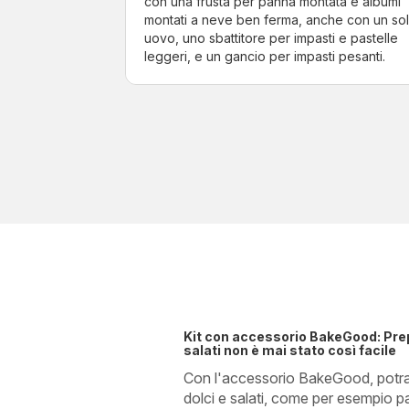
con una frusta per panna montata e albumi
montati a neve ben ferma, anche con un so
uovo, uno sbattitore per impasti e pastelle
leggeri, e un gancio per impasti pesanti.
Kit con accessorio BakeGood: Prep
salati non è mai stato così facile
Con l'accessorio BakeGood, potrai
dolci e salati, come per esempio pas