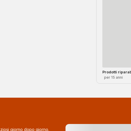
Prodotti riparab
per 15 anni
eliziosi giorno dopo giorno.