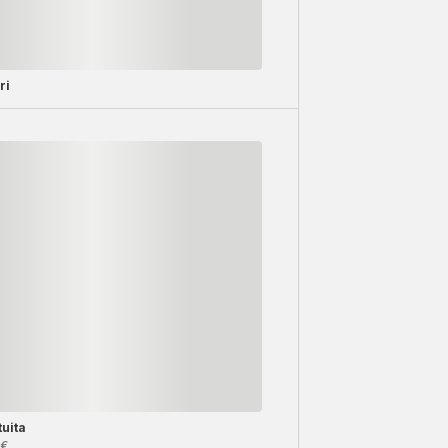
ri
uita
9€