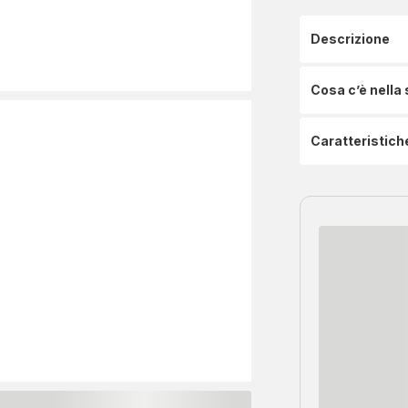
Descrizione
Cosa c’è nella
Caratteristich