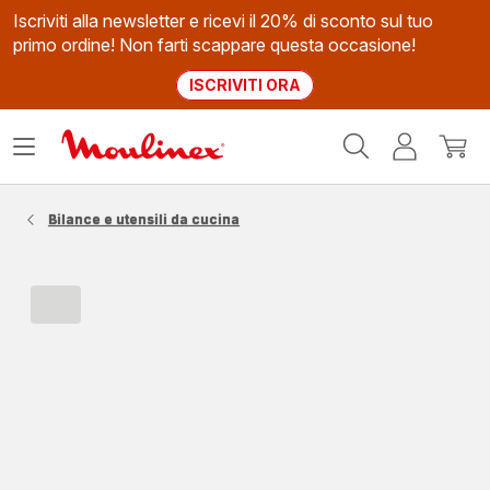
Iscriviti alla newsletter e ricevi il 20% di sconto sul tuo
primo ordine! Non farti scappare questa occasione!
ISCRIVITI ORA
Homepage
Apri
Il
Il
Moulinex
il
mio
mio
menù
account
carrel
Bilance e utensili da cucina