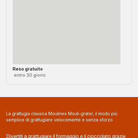
Reso gratuito
entro 30 giorni
La grattugia classica Moulinex Mouli-grater, il modo più
semplice di grattugiare velocemente e senza sforzo
Divertiti a grattugiare il formaggio e il cioccolato grazie