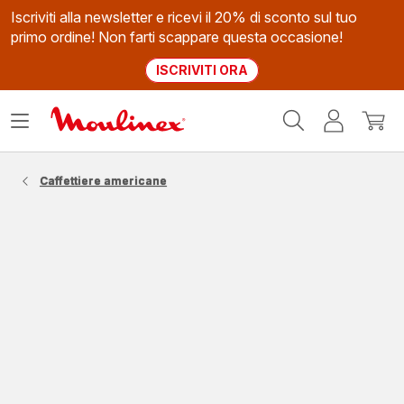
Iscriviti alla newsletter e ricevi il 20% di sconto sul tuo
primo ordine! Non farti scappare questa occasione!
ISCRIVITI ORA
Homepage
Apri
Il
Il
Moulinex
il
mio
mio
menù
account
carrel
Caffettiere americane