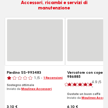
Accessori, ricambi e servizi di
manutenzione
Piedino SS-993483
Versatore con coperch
Voto
986885
Voto
1
/5
-
1 Recensioni
4.9
/5
Recensione
90
Sostegno ottimale
Re
-
di
ratings.4.9
Inviato da
Moulinex Accessori
una
Gustate un buon caffè
stella
Inviato da
Moulinex Access
(media)
3,10 €
6,10 €