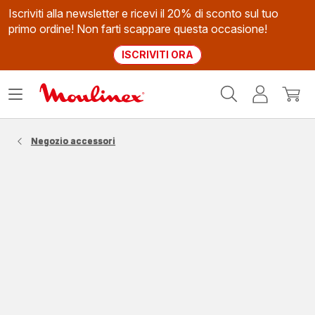
Iscriviti alla newsletter e ricevi il 20% di sconto sul tuo
primo ordine! Non farti scappare questa occasione!
ISCRIVITI ORA
Homepage
Apri
Il
Il
Moulinex
il
mio
mio
menù
account
carrel
Negozio accessori