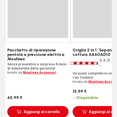
Pacchetto di riparazione
Griglia 2 in 1, Separato
pentola a pressione elettrica
cottura XA60AD10
Voto
Moulinex
4.4
/5
88
Senza preventivo o sorpresa 6 mesi
Re
-
ratings.4.4
di estensione della garanzia!
Inviato da
Moulinex Accessori
Un pasto completo in un co
con Cookeo!
Inviato da
Moulinex Access
15,99 €
Prezzo
65,99 €
Disponibile
Prezzo
Aggiungi al carrello
Aggiungi al car