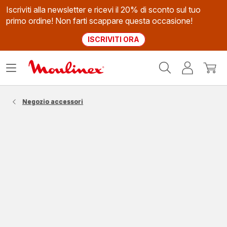
Iscriviti alla newsletter e ricevi il 20% di sconto sul tuo
primo ordine! Non farti scappare questa occasione!
ISCRIVITI ORA
Homepage
Apri
Il
Il
Moulinex
il
mio
mio
menù
account
carrel
Negozio accessori