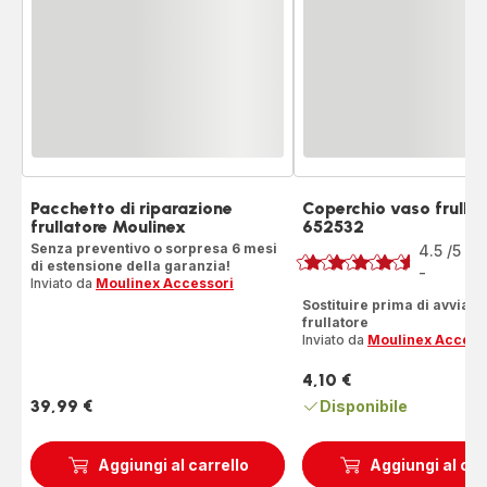
Pacchetto di riparazione
Coperchio vaso frulla
frullatore Moulinex
652532
Voto
Senza preventivo o sorpresa 6 mesi
4.5
/5
2
di estensione della garanzia!
R
-
ratings.4.5
Inviato da
Moulinex Accessori
Sostituire prima di avviare 
frullatore
Inviato da
Moulinex Access
4,10 €
Prezzo
39,99 €
Disponibile
Prezzo
Aggiungi al carrello
Aggiungi al car