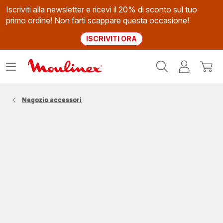
Iscriviti alla newsletter e ricevi il 20% di sconto sul tuo
primo ordine! Non farti scappare questa occasione!
ISCRIVITI ORA
Homepage
Apri
Il
Il
Moulinex
il
mio
mio
menù
account
carrel
Negozio accessori