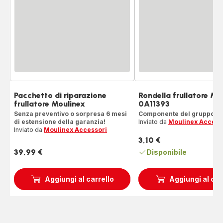
Pacchetto di riparazione
Rondella frullatore MS
frullatore Moulinex
0A11393
Senza preventivo o sorpresa 6 mesi
Componente del gruppo fru
di estensione della garanzia!
Inviato da
Moulinex Access
Inviato da
Moulinex Accessori
3,10 €
Prezzo
39,99 €
Disponibile
Prezzo
Aggiungi al carrello
Aggiungi al car