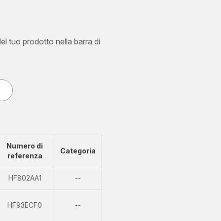
del tuo prodotto nella barra di
Numero di
Categoria
referenza
Non
HF802AA1
--
disponibile
Non
HF93ECF0
--
disponibile