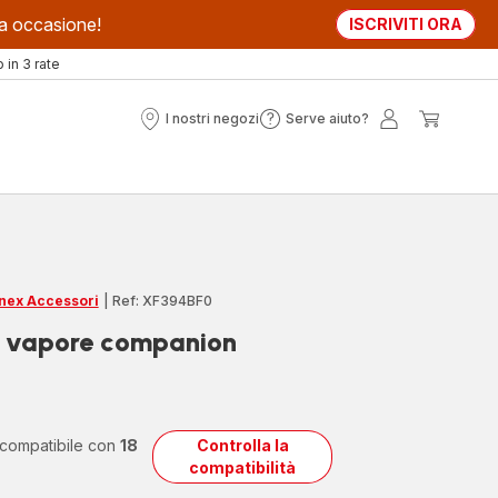
sta occasione!
ISCRIVITI ORA
in 3 rate
I nostri negozi
Serve aiuto?
I
Serve
Il
Il
nostri
aiuto?
mio
mio
negozi
account
carrell
nex Accessori
|
Ref: XF394BF0
a vapore companion
 compatibile con
18
Controlla la
compatibilità