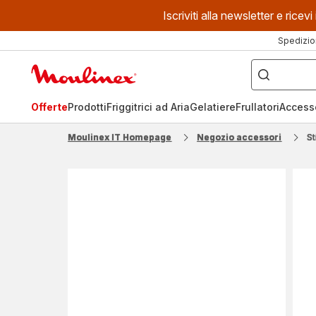
Iscriviti alla newsletter e ric
Spedizio
Cosa
stai
Homepage
cercando?
Moulinex
Offerte
Prodotti
Friggitrici ad Aria
Gelatiere
Frullatori
Access
Moulinex IT Homepage
Negozio accessori
S