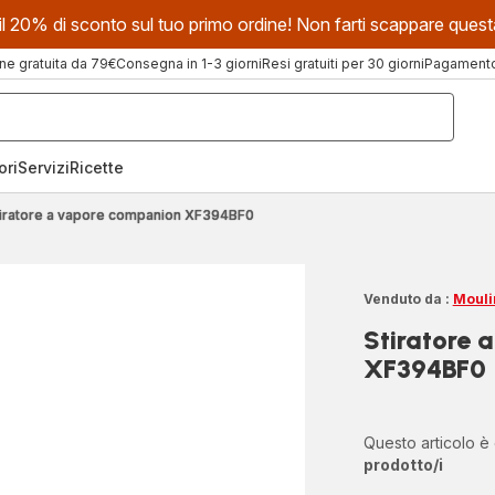
evi il 20% di sconto sul tuo primo ordine! Non farti scappare que
ne gratuita da 79€
Consegna in 1-3 giorni
Resi gratuiti per 30 giorni
Pagamento 
ori
Servizi
Ricette
tiratore a vapore companion XF394BF0
Venduto da :
Mouli
Stiratore 
XF394BF0
Questo articolo è
prodotto/i