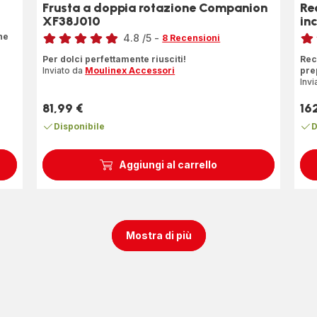
Frusta a doppia rotazione Companion
Re
XF38J010
in
Voto
Voto
ne
4.8
/5
-
8 Recensioni
ratings.4.8
rati
Per dolci perfettamente riusciti!
Rec
Inviato da
Moulinex Accessori
pre
Invi
81,99 €
16
Prezzo
Pre
Disponibile
D
Aggiungi al carrello
Mostra di più