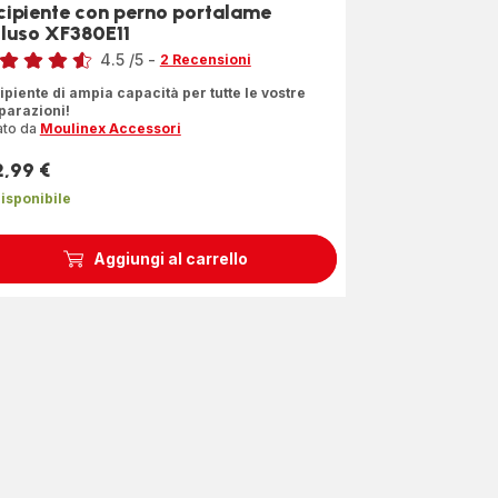
cipiente con perno portalame
cluso XF380E11
4.5
/5
-
2 Recensioni
ngs.4.5
ipiente di ampia capacità per tutte le vostre
parazioni!
ato da
Moulinex Accessori
2,99 €
zzo
isponibile
Aggiungi al carrello