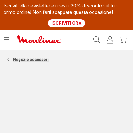
Iscriviti alla newsletter e ricevi il 20% di sconto sul tuo
primo ordine! Non farti scappare questa occasione!
ISCRIVITI ORA
Homepage
Apri
Il
Il
Moulinex
il
mio
mio
menù
account
carrel
Negozio accessori