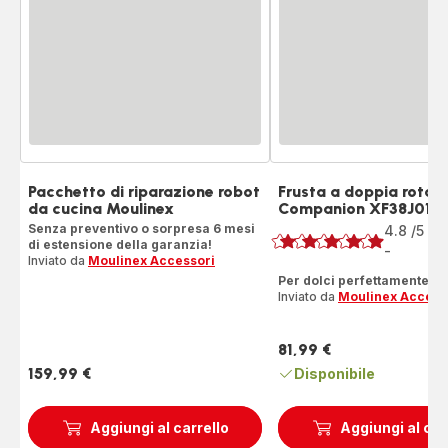
Pacchetto di riparazione robot
Frusta a doppia rotaz
da cucina Moulinex
Companion XF38J010
Voto
Senza preventivo o sorpresa 6 mesi
4.8
/5
8
di estensione della garanzia!
R
-
ratings.4.8
Inviato da
Moulinex Accessori
Per dolci perfettamente riu
Inviato da
Moulinex Access
81,99 €
Prezzo
159,99 €
Disponibile
Prezzo
Aggiungi al carrello
Aggiungi al car