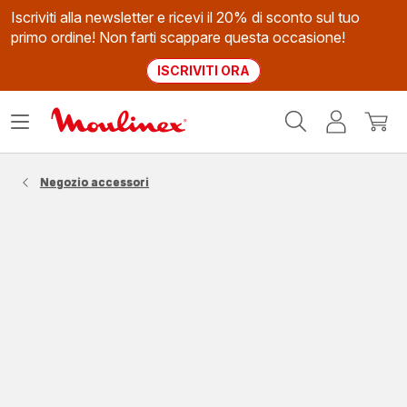
Iscriviti alla newsletter e ricevi il 20% di sconto sul tuo
primo ordine! Non farti scappare questa occasione!
ISCRIVITI ORA
Homepage
Apri
Il
Il
Moulinex
il
mio
mio
menù
account
carrel
Negozio accessori