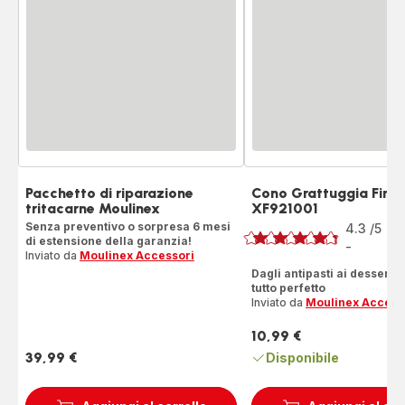
Pacchetto di riparazione
Cono Grattuggia Fine
tritacarne Moulinex
XF921001
Voto
Senza preventivo o sorpresa 6 mesi
4.3
/5
19
di estensione della garanzia!
Re
-
ratings.4.3
Inviato da
Moulinex Accessori
Dagli antipasti ai dessert:
tutto perfetto
Inviato da
Moulinex Access
10,99 €
Prezzo
39,99 €
Disponibile
Prezzo