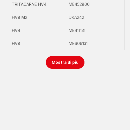
TRITACARNE HV4
ME452800
HV8 M2
DKA242
HV4
ME411131
HV8
ME606131
Mostra di più