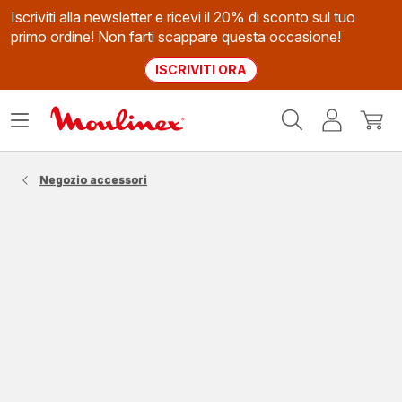
Iscriviti alla newsletter e ricevi il 20% di sconto sul tuo
primo ordine! Non farti scappare questa occasione!
ISCRIVITI ORA
Homepage
Apri
Il
Il
Moulinex
il
mio
mio
menù
account
carrel
Negozio accessori