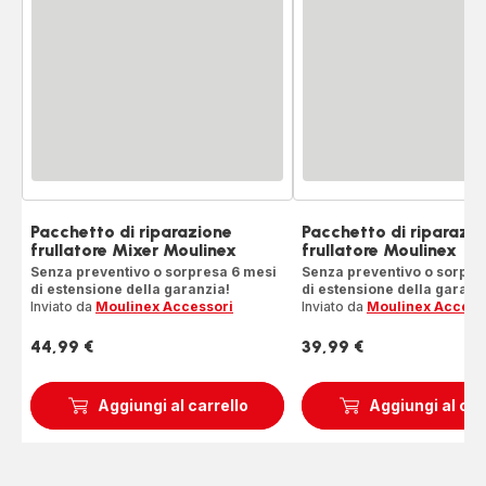
Pacchetto di riparazione
Pacchetto di riparazi
frullatore Mixer Moulinex
frullatore Moulinex
Senza preventivo o sorpresa 6 mesi
Senza preventivo o sorpre
di estensione della garanzia!
di estensione della garanz
Inviato da
Moulinex Accessori
Inviato da
Moulinex Access
44,99 €
39,99 €
Prezzo
Prezzo
Aggiungi al carrello
Aggiungi al car