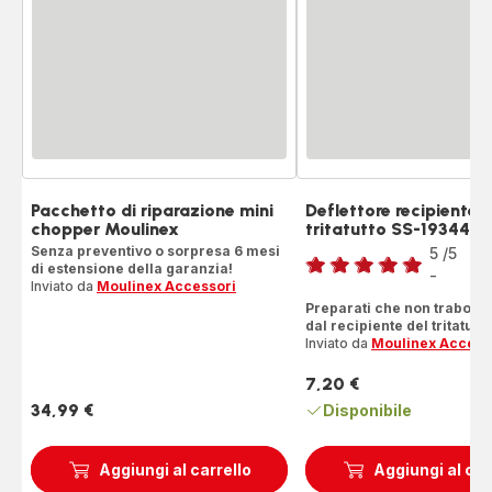
Pacchetto di riparazione mini
Deflettore recipiente
chopper Moulinex
tritatutto SS-193445
Voto
Senza preventivo o sorpresa 6 mesi
5
/5
4
di estensione della garanzia!
Re
-
Recensione
Inviato da
Moulinex Accessori
di
Preparati che non trabocc
dal recipiente del tritatutto
cinque
Inviato da
Moulinex Access
stelle
(media)
7,20 €
Prezzo
34,99 €
Disponibile
Prezzo
Aggiungi al carrello
Aggiungi al car