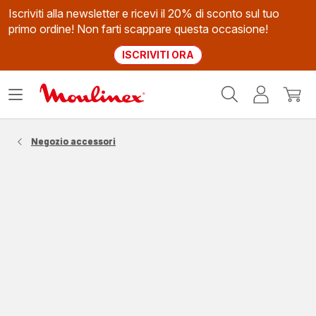
Iscriviti alla newsletter e ricevi il 20% di sconto sul tuo
primo ordine! Non farti scappare questa occasione!
ISCRIVITI ORA
Homepage
Apri
Il
Il
Moulinex
il
mio
mio
menù
account
carrel
Negozio accessori