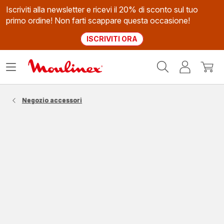
Iscriviti alla newsletter e ricevi il 20% di sconto sul tuo
primo ordine! Non farti scappare questa occasione!
ISCRIVITI ORA
Homepage
Apri
Il
Il
Moulinex
il
mio
mio
menù
account
carrel
Negozio accessori