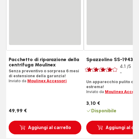
Pacchetto di riparazione della
Spazzolino SS-19436
Voto
centrifuga Moulinex
4.1
/5
7
Senza preventivo o sorpresa 6 mesi
R
-
ratings.4.1
di estensione della garanzia!
Inviato da
Moulinex Accessori
Un apparecchio pulito con
estrema!
Inviato da
Moulinex Access
3,10 €
Prezzo
49,99 €
Disponibile
Prezzo
Aggiungi al carrello
Aggiungi al car