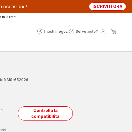
sta occasione!
ISCRIVITI ORA
in 3 rate
I nostri negozi
Serve aiuto?
I
Serve
Il
Il
nostri
aiuto?
mio
mio
negozi
account
carrell
Ref: MS-652026
n
1
Controlla la
compatibilità
orni