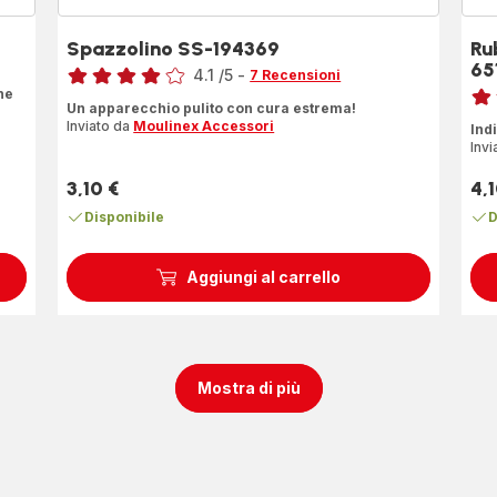
Spazzolino SS-194369
Ru
Voto
65
4.1
/5
-
7 Recensioni
Voto
ne
ratings.4.1
Un apparecchio pulito con cura estrema!
Rec
Inviato da
Moulinex Accessori
Indi
di
Invi
cin
stel
3,10 €
4,1
Prezzo
Pre
(me
Disponibile
D
Aggiungi al carrello
Mostra di più