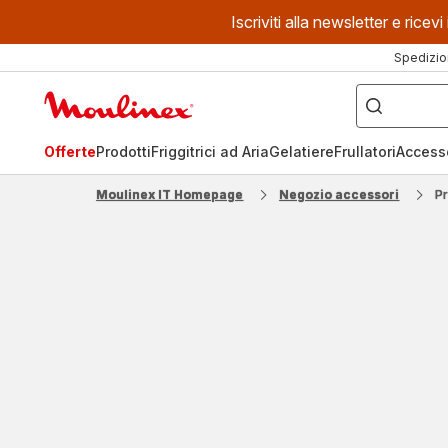
Iscriviti alla newsletter e ric
Spedizio
Cosa
stai
Homepage
cercando?
Moulinex
Offerte
Prodotti
Friggitrici ad Aria
Gelatiere
Frullatori
Access
Moulinex IT Homepage
Negozio accessori
P