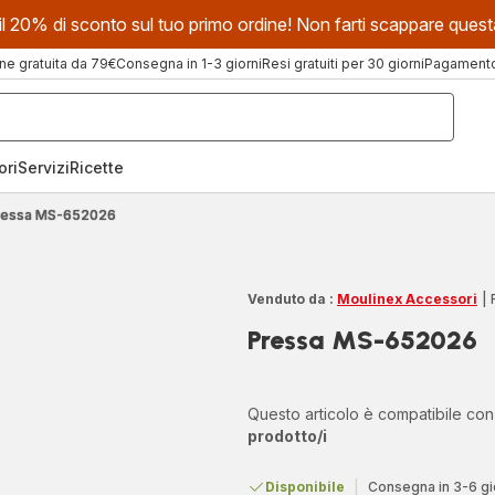
evi il 20% di sconto sul tuo primo ordine! Non farti scappare que
ne gratuita da 79€
Consegna in 1-3 giorni
Resi gratuiti per 30 giorni
Pagamento 
ori
Servizi
Ricette
ressa MS-652026
Venduto da :
Moulinex Accessori
|
Pressa MS-652026
Questo articolo è compatibile co
prodotto/i
Disponibile
|
Consegna in 3-6 gi