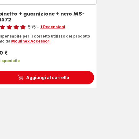
binetto + guarnizione + nero MS-
1572
5
/5
-
1 Recensioni
ensione
spensabile per il corretto utilizzo del prodotto
ato da
Moulinex Accessori
que
le
0 €
zzo
dia)
isponibile
Aggiungi al carrello