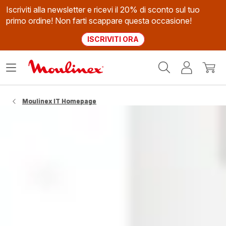
Iscriviti alla newsletter e ricevi il 20% di sconto sul tuo
primo ordine! Non farti scappare questa occasione!
ISCRIVITI ORA
Homepage
Apri
Il
Il
Moulinex
il
mio
mio
menù
account
carrel
Moulinex IT Homepage