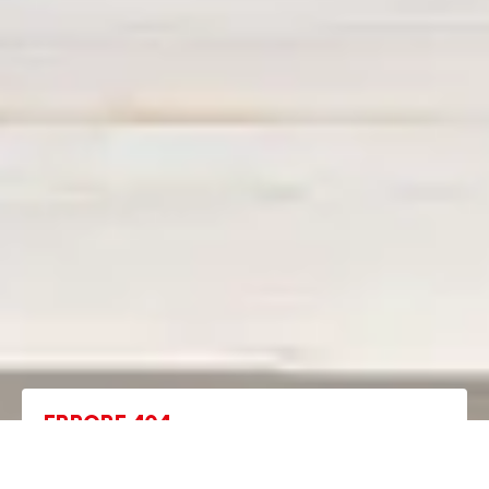
ERRORE 404
La pagina che stai cercando non esiste più