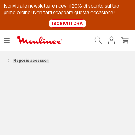
Iscriviti alla newsletter e ricevi il 20% di sconto sul tuo
primo ordine! Non farti scappare questa occasione!
ISCRIVITI ORA
Homepage
Apri
Il
Il
Moulinex
il
mio
mio
menù
account
carrel
Negozio accessori