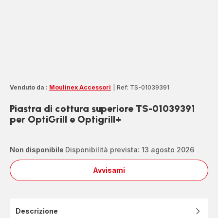
Venduto da :
Moulinex Accessori
|
Ref: TS-01039391
Piastra di cottura superiore TS-01039391
per OptiGrill e Optigrill+
Non disponibile
Disponibilità prevista: 13 agosto 2026
Avvisami
Piastra
di
cottura
superiore
Descrizione
TS-