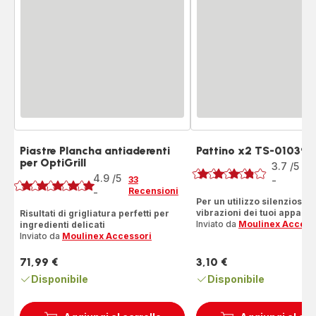
Piastre Plancha antiaderenti
Pattino x2 TS-010395
Voto
per OptiGrill
Voto
3.7
/5
3
4.9
/5
R
33
-
ratings.3.7
Recensioni
-
ratings.4.9
Per un utilizzo silenzioso e
vibrazioni dei tuoi apparec
Risultati di grigliatura perfetti per
Inviato da
Moulinex Access
ingredienti delicati
Inviato da
Moulinex Accessori
71,99 €
3,10 €
Prezzo
Prezzo
Disponibile
Disponibile