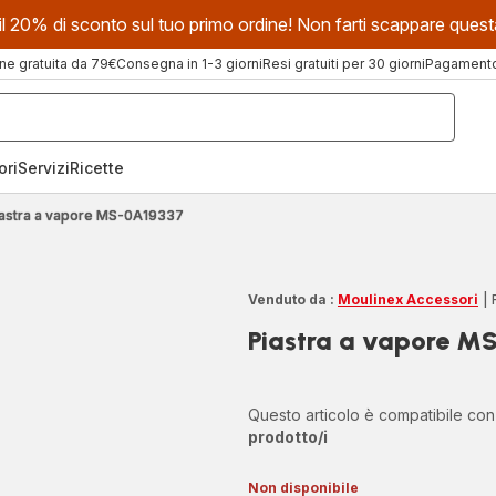
evi il 20% di sconto sul tuo primo ordine! Non farti scappare que
ne gratuita da 79€
Consegna in 1-3 giorni
Resi gratuiti per 30 giorni
Pagamento 
ori
Servizi
Ricette
iastra a vapore MS-0A19337
Venduto da :
Moulinex Accessori
|
Piastra a vapore M
Questo articolo è compatibile co
prodotto/i
Non disponibile