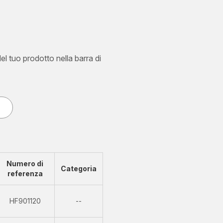
del tuo prodotto nella barra di
Numero di
Categoria
referenza
Non
HF901120
--
disponibile