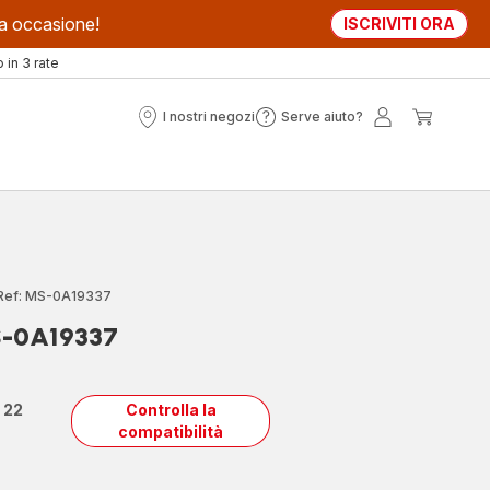
sta occasione!
ISCRIVITI ORA
in 3 rate
I nostri negozi
Serve aiuto?
I
Serve
Il
Il
nostri
aiuto?
mio
mio
negozi
account
carrell
Ref: MS-0A19337
S-0A19337
n
22
Controlla la
compatibilità