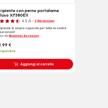
cipiente con perno portalame
cluso XF380E11
4.5
/5
-
2 Recensioni
ngs.4.5
ipiente di ampia capacità per tutte le vostre
parazioni!
ato da
Moulinex Accessori
2,99 €
zzo
isponibile
Aggiungi al carrello