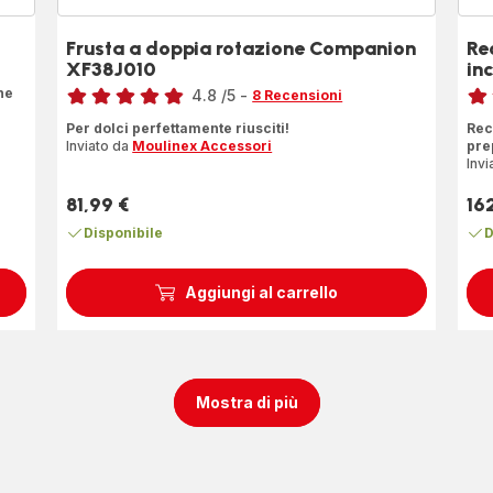
Frusta a doppia rotazione Companion
Re
XF38J010
in
Voto
Voto
ne
4.8
/5
-
8 Recensioni
ratings.4.8
rati
Per dolci perfettamente riusciti!
Rec
Inviato da
Moulinex Accessori
pre
Invi
81,99 €
16
Prezzo
Pre
Disponibile
D
Aggiungi al carrello
Mostra di più