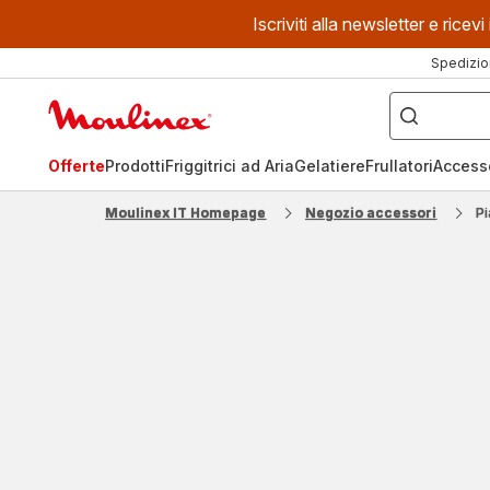
Iscriviti alla newsletter e ric
Spedizio
Cosa
stai
Homepage
cercando?
Moulinex
Offerte
Prodotti
Friggitrici ad Aria
Gelatiere
Frullatori
Access
Moulinex IT Homepage
Negozio accessori
P