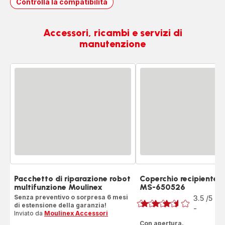
Controlla la compatibilità
Accessori, ricambi e servizi di
manutenzione
Pacchetto di riparazione robot
Coperchio recipiente f
multifunzione Moulinex
MS-650526
Voto
Senza preventivo o sorpresa 6 mesi
3.5
/5
2
di estensione della garanzia!
R
-
ratings.3.5
Inviato da
Moulinex Accessori
Con apertura.