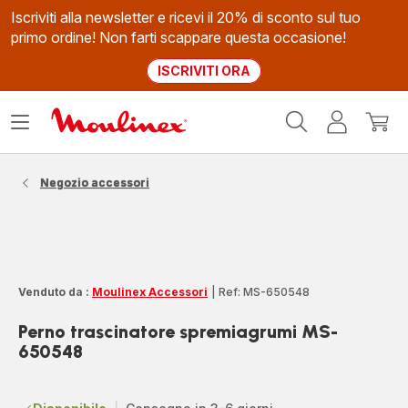
Iscriviti alla newsletter e ricevi il 20% di sconto sul tuo
primo ordine! Non farti scappare questa occasione!
ISCRIVITI ORA
Homepage
Apri
Il
Il
Moulinex
il
mio
mio
menù
account
carrel
Negozio accessori
Venduto da :
Moulinex Accessori
|
Ref: MS-650548
Perno trascinatore spremiagrumi MS-
650548