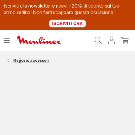
Iscriviti alla newsletter e ricevi il 20% di sconto sul tuo
primo ordine! Non farti scappare questa occasione!
ISCRIVITI ORA
Homepage
Apri
Il
Il
Moulinex
il
mio
mio
menù
account
carrel
Negozio accessori