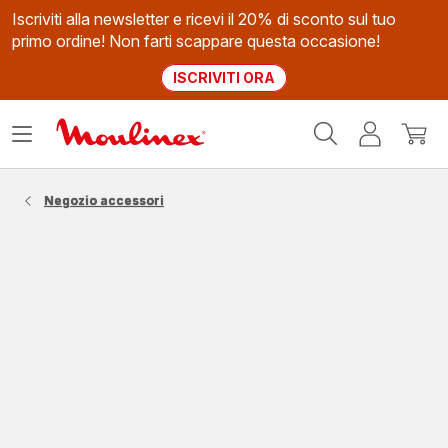
Iscriviti alla newsletter e ricevi il 20% di sconto sul tuo
primo ordine! Non farti scappare questa occasione!
ISCRIVITI ORA
Homepage
Apri
Il
Il
Moulinex
il
mio
mio
menù
account
carrel
Negozio accessori