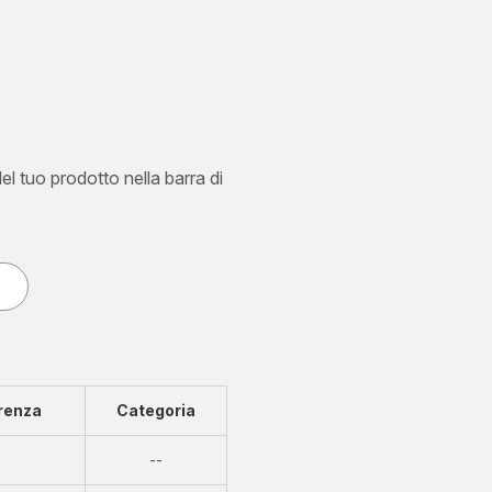
del tuo prodotto nella barra di
renza
Categoria
Non
--
disponibile