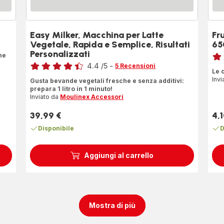
Easy Milker, Macchina per Latte
Fr
Vegetale, Rapida e Semplice, Risultati
65
Voto
Personalizzati
ne
Voto
4.4
/5
-
rati
5 Recensioni
Le 
ratings.4.4
Invi
Gusta bevande vegetali fresche e senza additivi:
prepara 1 litro in 1 minuto!
Inviato da
Moulinex Accessori
39,99 €
4,1
Prezzo
Pre
Disponibile
D
Aggiungi al carrello
Mostra di più