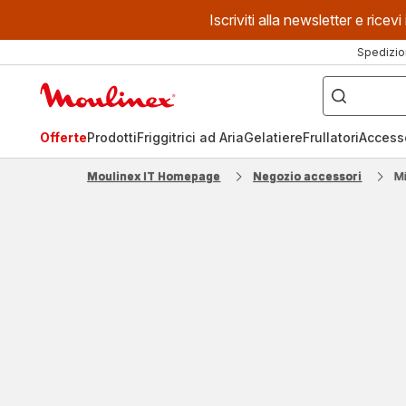
Iscriviti alla newsletter e ric
Spedizio
Cosa
stai
Homepage
cercando?
Moulinex
Offerte
Prodotti
Friggitrici ad Aria
Gelatiere
Frullatori
Access
Moulinex IT Homepage
Negozio accessori
M