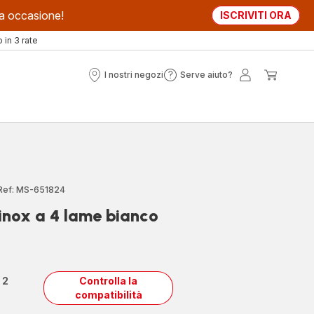
sta occasione!
ISCRIVITI ORA
in 3 rate
I nostri negozi
Serve aiuto?
I
Serve
Il
Il
nostri
aiuto?
mio
mio
negozi
account
carrell
Ref: MS-651824
inox a 4 lame bianco
n
2
Controlla la
compatibilità