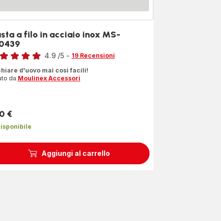
usta a filo in acciaio inox MS-
0439
4.9
/5
-
19 Recensioni
ngs.4.9
chiare d'uovo mai cosi facili!
ato da
Moulinex Accessori
0 €
zzo
isponibile
Aggiungi al carrello