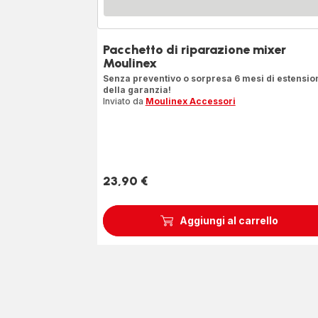
Pacchetto di riparazione mixer
Moulinex
Senza preventivo o sorpresa 6 mesi di estensio
della garanzia!
Inviato da
Moulinex Accessori
23,90 €
Prezzo
Aggiungi al carrello