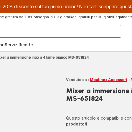
evi il 20% di sconto sul tuo primo ordine! Non farti scappare que
ne gratuita da 79€
Consegna in 1-3 giorni
Resi gratuiti per 30 giorni
Pagamento 
ori
Servizi
Ricette
ixer a immersione inox a 4 lame bianco MS-651824
Venduto da :
Moulinex Accessori
|
Mixer a immersione 
MS-651824
Questo articolo è compatibile co
prodotto/i