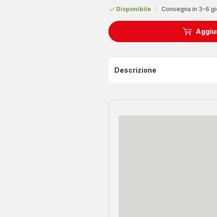
Disponibile
|
Consegna in 3-6 gi
Aggiun
Descrizione