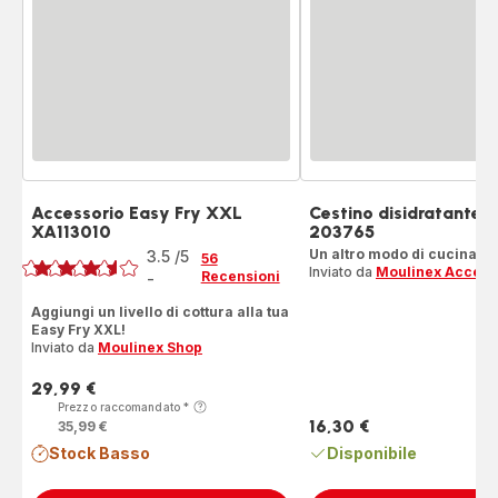
Accessorio Easy Fry XXL
Cestino disidratante 
XA113010
203765
Voto
Un altro modo di cucinare
3.5
/5
56
Inviato da
Moulinex Access
Recensioni
-
ratings.3.5
Aggiungi un livello di cottura alla tua
Easy Fry XXL!
Inviato da
Moulinex Shop
29,99 €
Prezzo
Prezzo raccomandato
*
16,30 €
35,99 €
Prezzo
Stock Basso
Disponibile