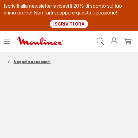
Iscriviti alla newsletter e ricevi il 20% di sconto sul tuo
primo ordine! Non farti scappare questa occasione!
ISCRIVITI ORA
Homepage
Apri
Il
Il
Moulinex
il
mio
mio
menù
account
carrel
Negozio accessori