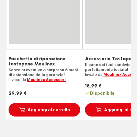
Pacchetto di riparazione
Accessorio Tostapan
tostapane Moulinex
Il pane dei tuoi sandwich
perfettamente tostato!
Senza preventivo o sorpresa 6 mesi
Inviato da
Moulinex Access
di estensione della garanzia!
Inviato da
Moulinex Accessori
18,99 €
Prezzo
29,99 €
Disponibile
Prezzo
Aggiungi al carrello
Aggiungi al car