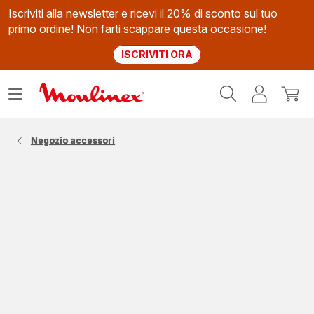
Iscriviti alla newsletter e ricevi il 20% di sconto sul tuo
primo ordine! Non farti scappare questa occasione!
ISCRIVITI ORA
Homepage
Apri
Il
Il
Moulinex
il
mio
mio
menù
account
carrel
Negozio accessori