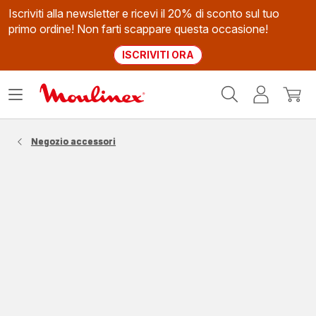
Iscriviti alla newsletter e ricevi il 20% di sconto sul tuo
primo ordine! Non farti scappare questa occasione!
ISCRIVITI ORA
Homepage
Apri
Il
Il
Moulinex
il
mio
mio
menù
account
carrel
Negozio accessori