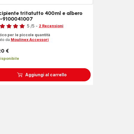
cipiente tritatutto 400ml e albero
-9100041007
5
/5
-
2 Recensioni
ensione
tico per le piccole quantità
ato da
Moulinex Accessori
que
le
20 €
zzo
dia)
isponibile
Aggiungi al carrello