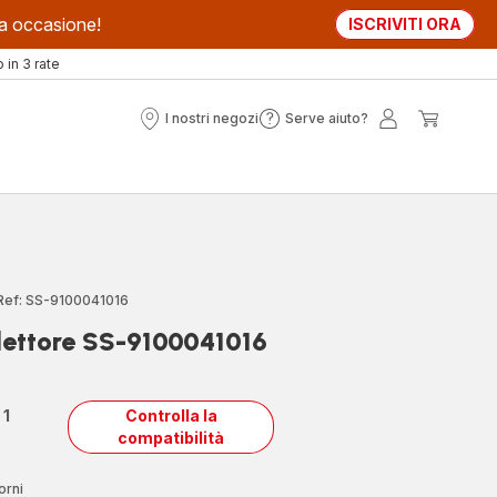
sta occasione!
ISCRIVITI ORA
in 3 rate
I nostri negozi
Serve aiuto?
I
Serve
Il
Il
nostri
aiuto?
mio
mio
negozi
account
carrell
Ref: SS-9100041016
lettore SS-9100041016
n
1
Controlla la
compatibilità
orni