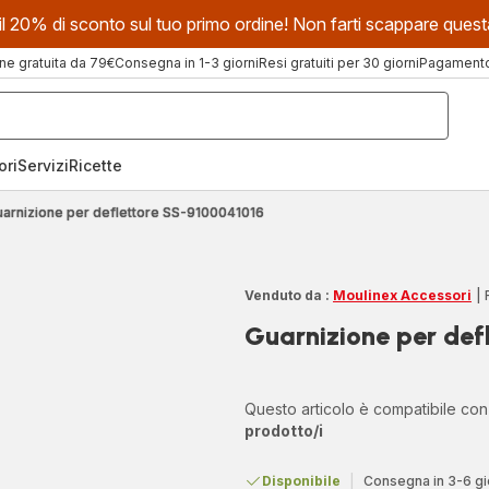
evi il 20% di sconto sul tuo primo ordine! Non farti scappare que
ne gratuita da 79€
Consegna in 1-3 giorni
Resi gratuiti per 30 giorni
Pagamento 
ori
Servizi
Ricette
uarnizione per deflettore SS-9100041016
Venduto da :
Moulinex Accessori
|
Guarnizione per def
Questo articolo è compatibile co
prodotto/i
Disponibile
|
Consegna in 3-6 gi