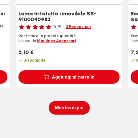
per
Lama tritatutto rimovibile SS-
Re
9100040983
SS
Voto
Voto
ne
5
/5
-
3 Recensioni
Recensione
Rec
Per tritare in piccole quantità
Pra
di
di
Inviato da
Moulinex Accessori
Invi
cinque
cin
stelle
stel
5,10 €
7,
Prezzo
Pre
(media)
(me
Disponibile
D
Aggiungi al carrello
Mostra di più