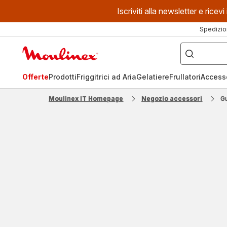
Iscriviti alla newsletter e ric
Spedizio
Cosa
stai
Homepage
cercando?
Moulinex
Offerte
Prodotti
Friggitrici ad Aria
Gelatiere
Frullatori
Access
Moulinex IT Homepage
Negozio accessori
G