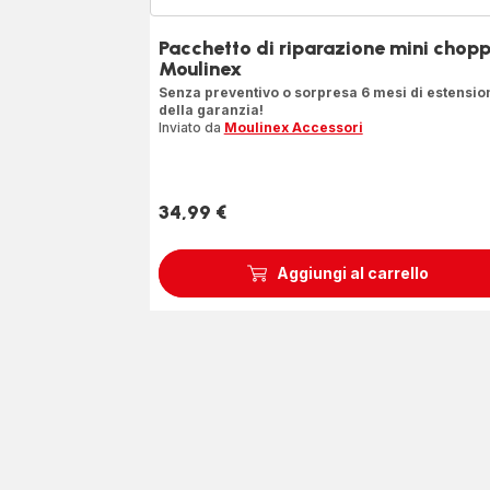
Pacchetto di riparazione mini chop
Moulinex
Senza preventivo o sorpresa 6 mesi di estensio
della garanzia!
Inviato da
Moulinex Accessori
34,99 €
Prezzo
Aggiungi al carrello