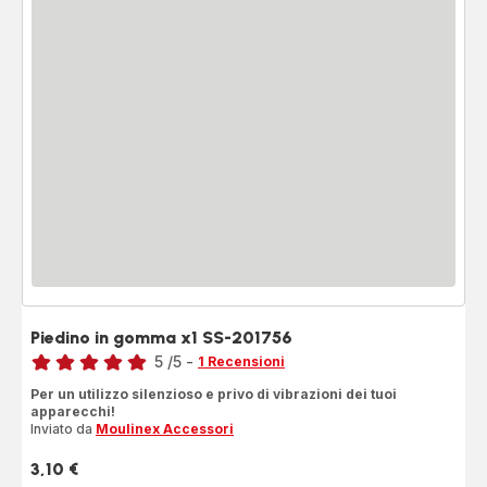
Piedino in gomma x1 SS-201756
Voto
5
/5
-
1 Recensioni
Recensione
Per un utilizzo silenzioso e privo di vibrazioni dei tuoi
di
apparecchi!
cinque
Inviato da
Moulinex Accessori
stelle
3,10 €
(media)
Prezzo