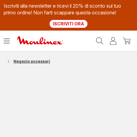
Iscriviti alla newsletter e ricevi il 20% di sconto sul tuo
primo ordine! Non farti scappare questa occasione!
ISCRIVITI ORA
Homepage
Apri
Il
Il
Moulinex
il
mio
mio
menù
account
carrel
Negozio accessori