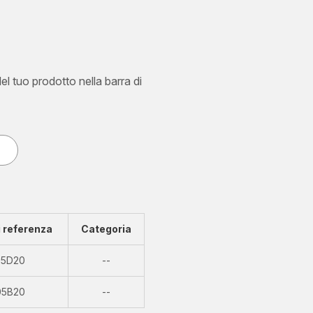
del tuo prodotto nella barra di
 referenza
Categoria
Non
05D20
--
disponibile
Non
05B20
--
disponibile