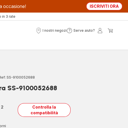
sta occasione!
ISCRIVITI ORA
in 3 rate
I nostri negozi
Serve aiuto?
I
Serve
Il
Il
nostri
aiuto?
mio
mio
negozi
account
carrell
Ref: SS-9100052688
stra SS-9100052688
n
2
Controlla la
compatibilità
orni