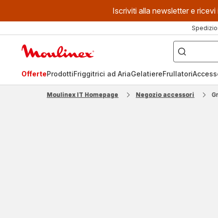
Iscriviti alla newsletter e ric
Spedizio
Cosa
stai
Homepage
cercando?
Moulinex
Offerte
Prodotti
Friggitrici ad Aria
Gelatiere
Frullatori
Access
Moulinex IT Homepage
Negozio accessori
Gr