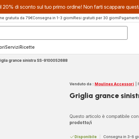
evi il 20% di sconto sul tuo primo ordine! Non farti scappare que
ne gratuita da 79€
Consegna in 1-3 giorni
Resi gratuiti per 30 giorni
Pagamento 
ori
Servizi
Ricette
iglia grance sinistra SS-9100052688
Venduto da :
Moulinex Accessori
|
Griglia grance sini
Questo articolo è compatibile co
prodotto/i
Disponibile
|
Consegna in 3-6 gi