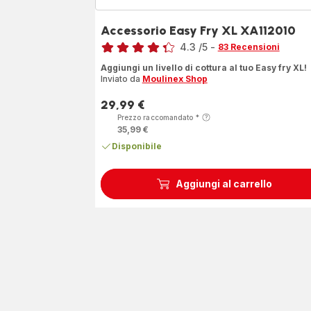
Accessorio Easy Fry XL XA112010
Voto
4.3
/5
-
83 Recensioni
ratings.4.3
Aggiungi un livello di cottura al tuo Easy fry XL!
Inviato da
Moulinex Shop
29,99 €
Prezzo
Prezzo raccomandato
*
35,99 €
Disponibile
Aggiungi al carrello