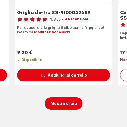
Griglia destra SS-9100052689
Ce
Voto
SS
4.8
/5
-
4 Recensioni
Voto
ratings.4.8
Per cuocere alla griglia il cibo con la friggitrice!
rati
Inviato da
Moulinex Accessori
Cap
Invi
9,20 €
17
Prezzo
Pre
Disponibile
Non
Aggiungi al carrello
Mostra di più