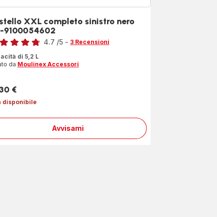
stello XXL completo sinistro nero
-9100054602
4.7
/5
-
3 Recensioni
ngs.4.7
acità di 5,2 L
ato da
Moulinex Accessori
,30 €
zzo
 disponibile
Avvisami
Cestello
XXL
completo
sinistro
nero
SS-
9100054602