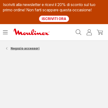
Iscriviti alla newsletter e ricevi il 20% di sconto sul tuo
primo ordine! Non farti scappare questa occasione!
ISCRIVITI ORA
Homepage
Apri
Il
Il
Moulinex
il
mio
mio
menù
account
carrel
Negozio accessori